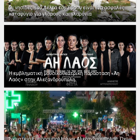
Οι νησίδες του Δέλτα του Έβρου είναι ένα ασφαλές
καταφύγιο για γλάρους και γλαρόνια
Η εμβληματική μουσικοθεατρική παράσταση «Άη
Λαός» στην Αλεξανδρούπολη
Σωματείο Εμποροϋπαλλήλων Αλεξανδρούπολης: Όχι