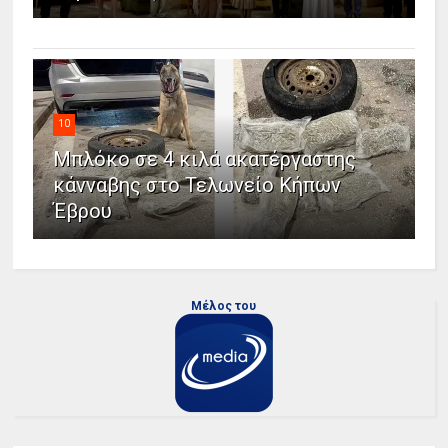
10
Μπλόκο σε 4 κιλά ακατέργαστης
κάνναβης στο Τελωνείο Κήπων
Έβρου
Μέλος του