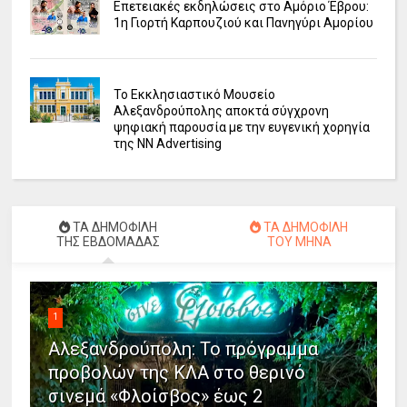
Επετειακές εκδηλώσεις στο Αμόριο Έβρου:
1η Γιορτή Καρπουζιού και Πανηγύρι Αμορίου
Το Εκκλησιαστικό Μουσείο
Αλεξανδρούπολης αποκτά σύγχρονη
ψηφιακή παρουσία με την ευγενική χορηγία
της NN Advertising
ΤΑ ΔΗΜΟΦΙΛΗ
ΤΑ ΔΗΜΟΦΙΛΗ
ΤΗΣ ΕΒΔΟΜΑΔΑΣ
ΤΟΥ ΜΗΝΑ
1
Αλεξανδρούπολη: Το πρόγραμμα
προβολών της ΚΛΑ στο θερινό
σινεμά «Φλοίσβος» έως 2