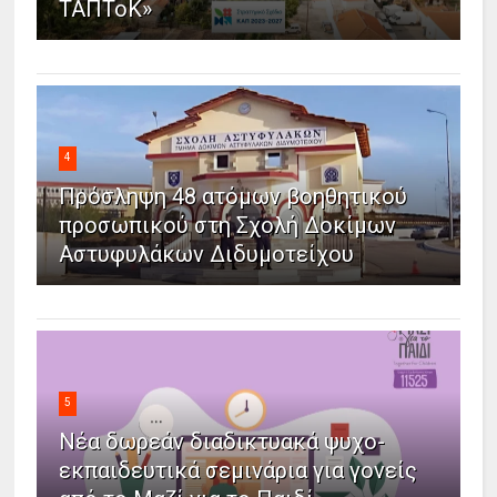
ΤΑΠΤοΚ»
4
Πρόσληψη 48 ατόμων βοηθητικού
προσωπικού στη Σχολή Δοκίμων
Αστυφυλάκων Διδυμοτείχου
5
Νέα δωρεάν διαδικτυακά ψυχο-
εκπαιδευτικά σεμινάρια για γονείς