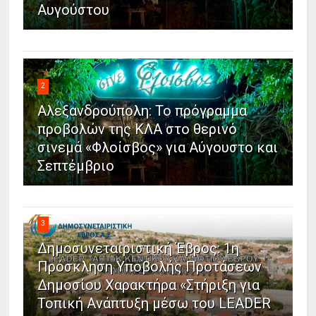
Αυγούστου
2
Αλεξανδρούπολη: Το πρόγραμμα
προβολών της ΚΛΑ στο θερινό
σινεμά «Φλοίσβος» για Αύγουστο και
Σεπτέμβριο
3
Δημοσυνεταιριστική Έβρος: 1η
Πρόσκληση Υποβολής Προτάσεων
Δημοσίου Χαρακτήρα «Στήριξη για
Τοπική Ανάπτυξη μέσω του LEADER