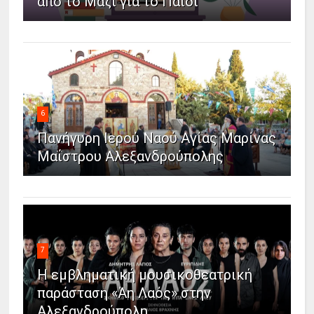
από το Μαζί για το Παιδί
6
Πανήγυρη Ιερού Ναού Αγίας Μαρίνας
Μαΐστρου Αλεξανδρούπολης
7
Η εμβληματική μουσικοθεατρική
παράσταση «Άη Λαός» στην
Αλεξανδρούπολη