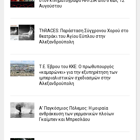
στον κινηματογράφο ΗΛΥΣΙΑ από 6 έως 12
Αυγούστου
ΤhRACES: Παράσταση Σύγχρονου Χορού στο
θεατράκι του Αγίου Εύπλου στην
Αλεξανδρούπολη
Τ.Ε. Έβρου του ΚΚΕ: Ο πρωθυπουργός
«καμαρώνει» για την εξυπηρέτηση των
ιμπεριαλιστικών σχεδιασμών στην
Αλεξανδρούπολη
Α' Παγκόσμιος Πόλεμος: Η μοιραία
ανθράκευση των γερμανικών πλοίων
Γκαίμπεν και Μπρεσλάου