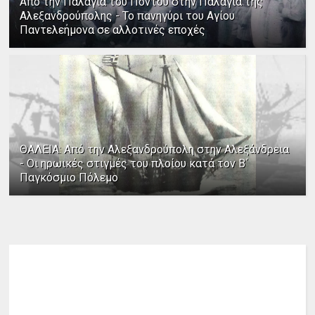
Από την Παλαγία του Πόντου στην Παλαγία της
Αλεξανδρούπολης - Το πανηγύρι του Αγίου
Παντελεήμονα σε αλλοτινές εποχές
ΘΑΛΕΙΑ: Από την Αλεξανδρούπολη στην Αλεξάνδρεια
- Οι ηρωικές στιγμές του πλοίου κατά τον Β΄
Παγκόσμιο Πόλεμο