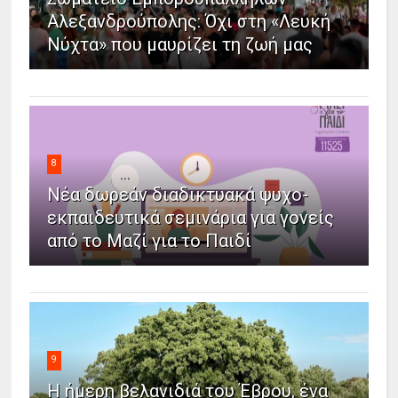
Αλεξανδρούπολης: Όχι στη «Λευκή
Νύχτα» που μαυρίζει τη ζωή μας
8
Νέα δωρεάν διαδικτυακά ψυχο-
εκπαιδευτικά σεμινάρια για γονείς
από το Μαζί για το Παιδί
9
Η ήμερη βελανιδιά του Έβρου, ένα