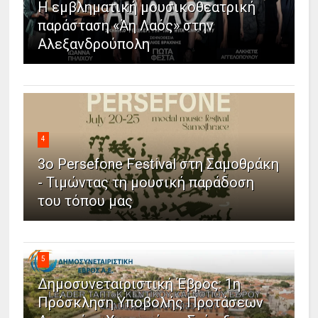
Η εμβληματική μουσικοθεατρική
παράσταση «Άη Λαός» στην
Αλεξανδρούπολη
4
3ο Persefone Festival στη Σαμοθράκη
- Τιμώντας τη μουσική παράδοση
του τόπου μας
5
Δημοσυνεταιριστική Έβρος: 1η
Πρόσκληση Υποβολής Προτάσεων