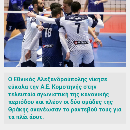
Ο Εθνικός Αλεξανδρούπολης νίκησε
εύκολα την Α.Ε. Κομοτηνής στην
τελευταία αγωνιστική της κανονικής
περιόδου και πλέον οι δύο ομάδες της
Θράκης ανανέωσαν το ραντεβού τους για
τα πλέι άουτ.