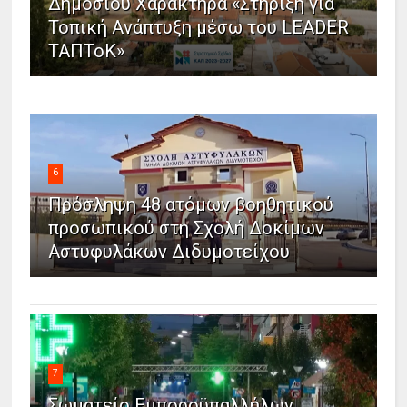
Δημοσίου Χαρακτήρα «Στήριξη για
Τοπική Ανάπτυξη μέσω του LEADER
ΤΑΠΤοΚ»
6
Πρόσληψη 48 ατόμων βοηθητικού
προσωπικού στη Σχολή Δοκίμων
Αστυφυλάκων Διδυμοτείχου
7
Σωματείο Εμποροϋπαλλήλων