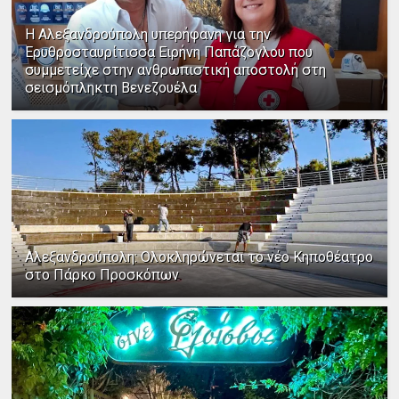
Η Αλεξανδρούπολη υπερήφανη για την
Ερυθροσταυρίτισσα Ειρήνη Παπάζογλου που
συμμετείχε στην ανθρωπιστική αποστολή στη
σεισμόπληκτη Βενεζουέλα
Αλεξανδρούπολη: Ολοκληρώνεται το νέο Κηποθέατρο
στο Πάρκο Προσκόπων