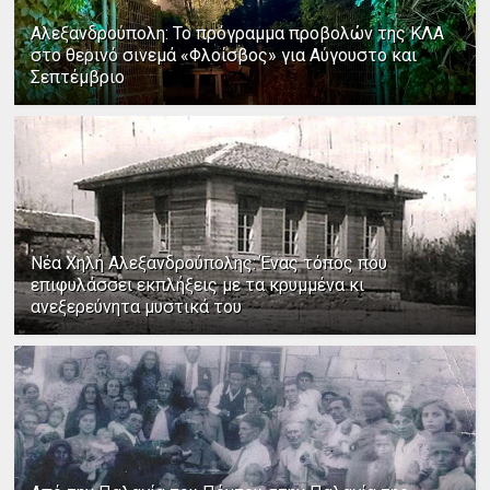
Αλεξανδρούπολη: Το πρόγραμμα προβολών της ΚΛΑ
στο θερινό σινεμά «Φλοίσβος» για Αύγουστο και
Σεπτέμβριο
Νέα Χηλή Αλεξανδρούπολης: Ένας τόπος που
επιφυλάσσει εκπλήξεις με τα κρυμμένα κι
ανεξερεύνητα μυστικά του