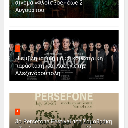
σινεμά «Φλοίσβος» έως 2
Αυγούστου
3
Η εμβληματική μουσικοθεατρική
παράσταση «Άη Λαός» στην
Αλεξανδρούπολη
4
3ο Persefone Festival στη Σαμοθράκη