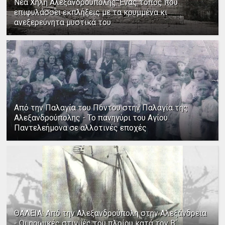
Νέα Χηλή Αλεξανδρούπολης: Ένας τόπος που
επιφυλάσσει εκπλήξεις με τα κρυμμένα κι
ανεξερεύνητα μυστικά του
Από την Παλαγία του Πόντου στην Παλαγία της
Αλεξανδρούπολης - Το πανηγύρι του Αγίου
Παντελεήμονα σε αλλοτινές εποχές
ΘΑΛΕΙΑ: Από την Αλεξανδρούπολη στην Αλεξάνδρεια
- Οι ηρωικές στιγμές του πλοίου κατά τον Β΄