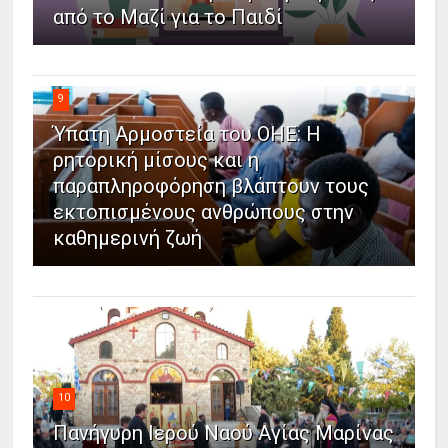
από το Μαζί για το Παιδί
9
Ύπατη Αρμοστεία του ΟΗΕ: Η
ρητορική μίσους και η
παραπληροφόρηση βλάπτουν τους
εκτοπισμένους ανθρώπους στην
καθημερινή ζωή
10
Πανήγυρη Ιερού Ναού Αγίας Μαρίνας