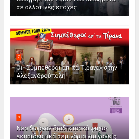
σε αλλοτινές εποχές
7
Οι «Συμπέθεροι απ’ τα Τίρανα» στην
Αλεξανδρούπολη
8
Νέα δωρεάν διαδικτυακά ψυχο-
εκπαιδευτικά σεμινάρια για γονείς