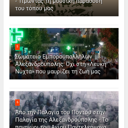
- Τιμώντας τη μουσική παράδοση
του τόπου μας
5
Σωματείο Εμποροϋπαλλήλων
Αλεξανδρούπολης: Όχι στη «Λευκή
Νύχτα» που μαυρίζει τη ζωή μας
6
Από την Παλαγία του Πόντου στην
Παλαγία της Αλεξανδρούπολης - Το
πανηγύρι του Αγίου Παντελεήμονα