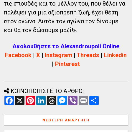
τις σπουδές και το μέλλον του, που θέλει να
παλέψει για μια αξιοπρεπή ζωή, έχει θέση
στον αγώνα. Αυτόν τον αγώνα τον δίνουμε
και θα τον δώσουμε μαζί!».
Ακολουθήστε το Alexandroupoli Online
Facebook
|
X
|
Instagram
|
Threads
|
Linkedin
|
Pinterest
ΚΟΙΝΟΠΟΙΗΣΤΕ ΤΟ ΑΡΘΡΟ:
F
X
P
L
T
M
V
P
Α
a
i
i
h
e
i
r
ν
c
n
n
r
s
b
i
τ
e
t
k
e
s
e
n
α
b
e
e
a
e
r
t
λ
ΝΕΌΤΕΡΗ ΑΝΆΡΤΗΣΗ
o
r
d
d
n
λ
o
e
I
s
g
α
k
s
n
e
γ