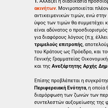
1.
Αλλάζει η διαδικασία προσδι
ακινήτων
. Μονιμοποιείται πλέο
αντικειμενικών τιμών, ενώ στην
ύψος των τιμών θα συμμετέχει κ
είναι αδύνατος ο προσδιορισμός
για διαφόρους λόγους (π.χ. έλλ
τριμελούς επιτροπής
, αποτελού
του Κράτους ως Πρόεδρο, και το
Γενικής Γραμματείας Οικονομικ
και της
Ανεξάρτητης Αρχής Δη
Επίσης προβλέπεται η συγκρότ
Περιφερειακή Ενότητα
, η οποία
διαμόρφωση των ζωνών των περι
συντελεστών αυξομείωσης της φ