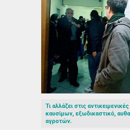
Τι αλλάζει στις αντικειμενικέ
καυσίμων, εξωδικαστικό, αυθα
αγροτών.