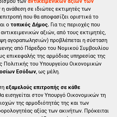
ορισμού των
αντικειμενικών αξιών των
ν η ανάθεση σε ιδιώτες εκτιμητές των
 επιτροπή που θα αποφασίζει οριστικά το
αι ο
τοπικός Δήμος.
Για τις περιοχές που
 αντικειμενικών αξιών, από τους εκτιμητές,
ειψη αγοραπωλησιών) προβλέπεται η σύσταση
μενης από Πάρεδρο του Νομικού Συμβουλίου
υς επικεφαλής της αρμόδιας υπηρεσίας της
ής Πολιτικής του Υπουργείου Οικονομικών
μοσίων Εσόδων
, ως μέλη.
ηση
εξαμελούς επιτροπής σε κάθε
 θα εισηγείται στον Υπουργό Οικονομικών τη
οχών της αρμοδιότητάς της και των
ορολογητέας αξίας των ακινήτων. Πρόκειται