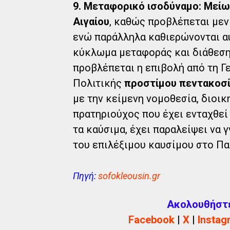
9. Μεταφορικό ισοδύναμο:
Μείω
Αιγαίου
, καθώς προβλέπεται μεν
ενώ παράλληλα καθιερώνονται αυ
κύκλωμα μεταφοράς και διάθεση
προβλέπεται η επιβολή από τη Γ
Πολιτικής
προστίμου πεντακοσ
με την κείμενη νομοθεσία, διοι
πρατηριούχος που έχει ενταχθεί
τα καύσιμα, έχει παραλείψει να 
του επιλέξιμου καυσίμου στο Π
Πηγή:
sofokleousin.gr
Ακολουθήστε 
Facebook
|
X
|
Instag