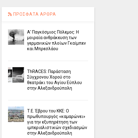
ΠΡΟΣΦΑΤΑ ΑΡΘΡΑ
Α' Παγκόσμιος Πόλεμος: Η
μοιραία ανθράκευση των
γερμανικών πλοίων Γκαίμπεν
και Μπρεσλάου
ΤhRACES: Παράσταση
Σύγχρονου Χορού στο
θεατράκι του Αγίου Εύπλου
στην Αλεξανδρούπολη
Τ.Ε. Έβρου του ΚΚΕ: Ο
πρωθυπουργός «καμαρώνει»
για την εξυπηρέτηση των
ιμπεριαλιστικών σχεδιασμών
στην Αλεξανδρούπολη