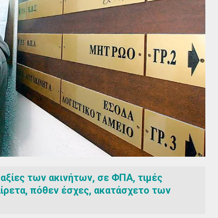
ς αξίες των ακινήτων, σε ΦΠΑ, τιμές
ίρετα, πόθεν έσχες, ακατάσχετο των