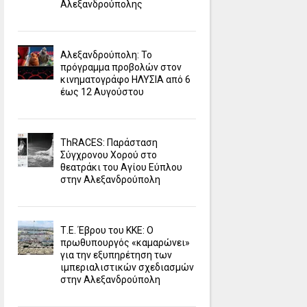
Αλεξανδρούπολης
Αλεξανδρούπολη: Το
πρόγραμμα προβολών στον
κινηματογράφο ΗΛΥΣΙΑ από 6
έως 12 Αυγούστου
ΤhRACES: Παράσταση
Σύγχρονου Χορού στο
θεατράκι του Αγίου Εύπλου
στην Αλεξανδρούπολη
Τ.Ε. Έβρου του ΚΚΕ: Ο
πρωθυπουργός «καμαρώνει»
για την εξυπηρέτηση των
ιμπεριαλιστικών σχεδιασμών
στην Αλεξανδρούπολη