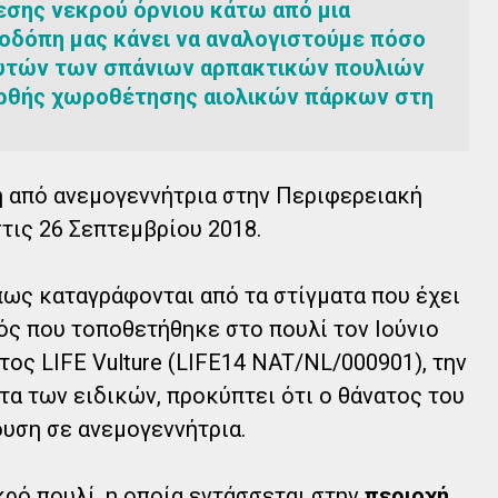
εσης νεκρού όρνιου κάτω από μια
οδόπη μας κάνει να αναλογιστούμε πόσο
 αυτών των σπάνιων αρπακτικών πουλιών
 ορθής χωροθέτησης αιολικών πάρκων στη
η από ανεμογεννήτρια στην Περιφερειακή
τις 26 Σεπτεμβρίου 2018.
πως καταγράφονται από τα στίγματα που έχει
ς που τοποθετήθηκε στο πουλί τον Ιούνιο
ος LIFE Vulture (LIFE14 NAT/NL/000901), την
τα των ειδικών, προκύπτει ότι ο θάνατος του
υση σε ανεμογεννήτρια.
κρό πουλί, η οποία εντάσσεται στην
περιοχή