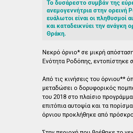
Το δυσάρεστο συμβάν της εύρ
ανεμογεννήτρια στην ορεινή Ρ
ευάλωτοι είναι οι πληθυσμοί
και καταδεικνύει την ανάγκη
Θράκη.
Νεκρό όρνιο* σε μικρή απόστασ
Ενότητα Ροδόπης, εντοπίστηκε σ
Από τις κινήσεις του όρνιου** ό
μεταδώσει ο δορυφορικός πομπό
του 2018
στο πλαίσιο προγράμματ
επιτόπια αυτοψία και τα πορίσμα
όρνιου προκλήθηκε από πρόσκρο
Στην περιοχή που βρέθηκε το νε