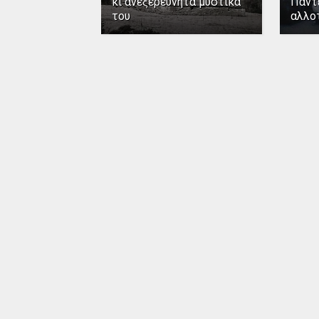
κι ανεξερεύνητα μυστικά
Παντ
του
αλλο