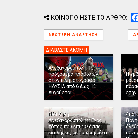
ΚΟΙΝΟΠΟΙΗΣΤΕ ΤΟ ΑΡΘΡΟ:
ΝΕΌΤΕΡΗ ΑΝΆΡΤΗΣΗ
Α
ΔΙΑΒΑΣΤΕ ΑΚΟΜΗ
Αλεξανδρούπολη: Το
πρόγραμμα προβολών
Η εμ
στον κινηματογράφο
μουσ
ΗΛΥΣΙΑ από 6 έως 12
παρά
Αυγούστου
στην
Νέα Χηλή
Από 
Αλεξανδρούπολης: Ένας
Πόντ
τόπος που επιφυλάσσει
Αλεξ
εκπλήξεις με τα κρυμμένα
πανηγ