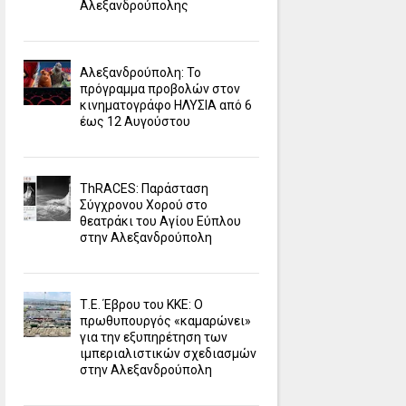
Αλεξανδρούπολης
Αλεξανδρούπολη: Το
πρόγραμμα προβολών στον
κινηματογράφο ΗΛΥΣΙΑ από 6
έως 12 Αυγούστου
ΤhRACES: Παράσταση
Σύγχρονου Χορού στο
θεατράκι του Αγίου Εύπλου
στην Αλεξανδρούπολη
Τ.Ε. Έβρου του ΚΚΕ: Ο
πρωθυπουργός «καμαρώνει»
για την εξυπηρέτηση των
ιμπεριαλιστικών σχεδιασμών
στην Αλεξανδρούπολη