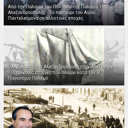
Από την Παλαγία του Πόντου στην Παλαγία της
Αλεξανδρούπολης - Το πανηγύρι του Αγίου
Παντελεήμονα σε αλλοτινές εποχές
ΘΑΛΕΙΑ: Από την Αλεξανδρούπολη στην Αλεξάνδρεια
- Οι ηρωικές στιγμές του πλοίου κατά τον Β΄
Παγκόσμιο Πόλεμο