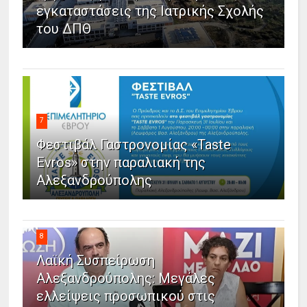
εγκαταστάσεις της Ιατρικής Σχολής
του ΔΠΘ
7
Φεστιβάλ Γαστρονομίας «Taste
Evros» στην παραλιακή της
Αλεξανδρούπολης
8
Λαϊκή Συσπείρωση
Αλεξανδρούπολης: Μεγάλες
ελλείψεις προσωπικού στις