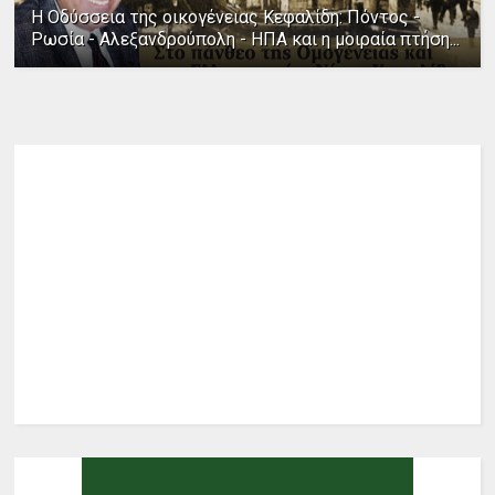
Η Οδύσσεια της οικογένειας Κεφαλίδη: Πόντος -
Ρωσία - Αλεξανδρούπολη - ΗΠΑ και η μοιραία πτήση...