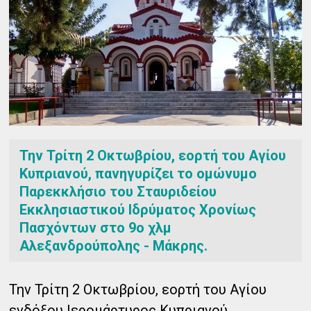
Την Τρίτη 2 Οκτωβρίου, εορτή του Αγίου
Κυπριανού, πανηγυρίζει το ομώνυμο
Παρεκκλήσιο του Σταυριδείου
Εκκλησιαστικού Ιδρύματος Χρονίως
Πασχόντων στο 9ο χλμ
Αλεξανδρούπολης - Μάκρης.
Την Τρίτη 2 Οκτωβρίου, εορτή του Αγίου
ενδόξου Ιερομάρτυρος Κυπριανού,