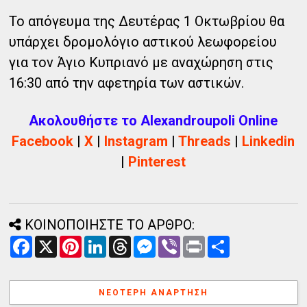
Το απόγευμα της Δευτέρας 1 Οκτωβρίου θα
υπάρχει δρομολόγιο αστικού λεωφορείου
για τον Άγιο Κυπριανό με αναχώρηση στις
16:30 από την αφετηρία των αστικών.
Ακολουθήστε το Alexandroupoli Online
Facebook
|
X
|
Instagram
|
Threads
|
Linkedin
|
Pinterest
ΚΟΙΝΟΠΟΙΗΣΤΕ ΤΟ ΑΡΘΡΟ:
F
X
P
L
T
M
V
P
Α
a
i
i
h
e
i
r
ν
c
n
n
r
s
b
i
τ
e
t
k
e
s
e
n
α
b
e
e
a
e
r
t
λ
ΝΕΌΤΕΡΗ ΑΝΆΡΤΗΣΗ
o
r
d
d
n
λ
o
e
I
s
g
α