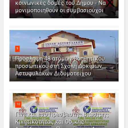
κοινωνικές δομές του Δήμου - Να
μονιμοποιηθούν οι συμβασιούχοι
9
Πρόσληψη 48 ατόμων βοηθητικού
προσωπικού στη Σχολή Δοκίμων
Αστυφυλάκων Διδυμοτείχου
10
Γίνε και εσύ Πρεσβευτής Βιώσιμης
Κινητικότητας και Οδικής