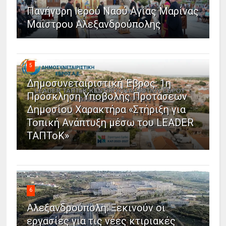
Πανήγυρη Ιερού Ναού Αγίας Μαρίνας
Μαΐστρου Αλεξανδρούπολης
5
Δημοσυνεταιριστική Έβρος: 1η
Πρόσκληση Υποβολής Προτάσεων
Δημοσίου Χαρακτήρα «Στήριξη για
Τοπική Ανάπτυξη μέσω του LEADER
ΤΑΠΤοΚ»
6
Αλεξανδρούπολη: Ξεκινούν οι
εργασίες για τις νέες κτιριακές