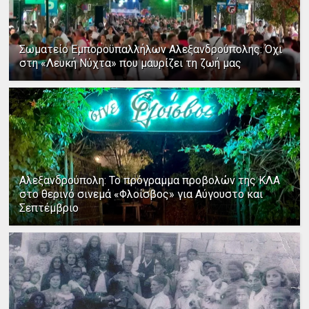
Σωματείο Εμποροϋπαλλήλων Αλεξανδρούπολης: Όχι
στη «Λευκή Νύχτα» που μαυρίζει τη ζωή μας
Αλεξανδρούπολη: Το πρόγραμμα προβολών της ΚΛΑ
στο θερινό σινεμά «Φλοίσβος» για Αύγουστο και
Σεπτέμβριο