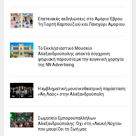
Επετειακές εκδηλώσεις στο Αμόριο Έβρου:
1η Γιορτή Καρπουζιού και Πανηγύρι Αμορίου
Το Εκκλησιαστικό Μουσείο
Αλεξανδρούπολης αποκτά σύγχρονη
ψηφιακή παρουσία με την ευγενική χορηγία
της NN Advertising
Η εμβληματική μουσικοθεατρική παράσταση
«Άη Λαός» στην Αλεξανδρούπολη
Σωματείο Εμποροϋπαλλήλων
Αλεξανδρούπολης: Όχι στη «Λευκή Νύχτα»
που μαυρίζει τη ζωή μας