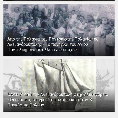
Από την Παλαγία του Πόντου στην Παλαγία της
Αλεξανδρούπολης - Το πανηγύρι του Αγίου
Παντελεήμονα σε αλλοτινές εποχές
ΘΑΛΕΙΑ: Από την Αλεξανδρούπολη στην Αλεξάνδρεια
- Οι ηρωικές στιγμές του πλοίου κατά τον Β΄
Παγκόσμιο Πόλεμο