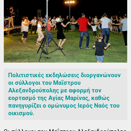
Πολιτιστικές εκδηλώσεις διοργανώνουν
οι σύλλογοι του Μαΐστρου
Αλεξανδρούπολης με αφορμή τον
εορτασμό της Αγίας Μαρίνας, καθώς
πανηγυρίζει ο ομώνυμος Ιερός Ναός του
οικισμού.