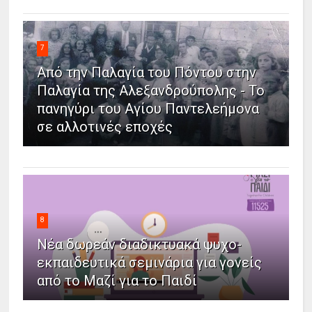
7
Από την Παλαγία του Πόντου στην
Παλαγία της Αλεξανδρούπολης - Το
πανηγύρι του Αγίου Παντελεήμονα
σε αλλοτινές εποχές
8
Νέα δωρεάν διαδικτυακά ψυχο-
εκπαιδευτικά σεμινάρια για γονείς
από το Μαζί για το Παιδί