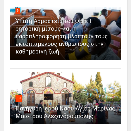
9
Ύπατη Αρμοστεία του ΟΗΕ: Η
ρητορική μίσους και η
παραπληροφόρηση βλάπτουν τους
εκτοπισμένους ανθρώπους στην
καθημερινή ζωή
10
Πανήγυρη Ιερού Ναού Αγίας Μαρίνας
Μαΐστρου Αλεξανδρούπολης