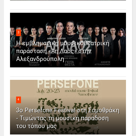
3
Η εμβληματική μουσικοθεατρική
παράσταση «Άη Λαός» στην
Αλεξανδρούπολη
4
3ο Persefone Festival στη Σαμοθράκη
- Τιμώντας τη μουσική παράδοση
του τόπου μας