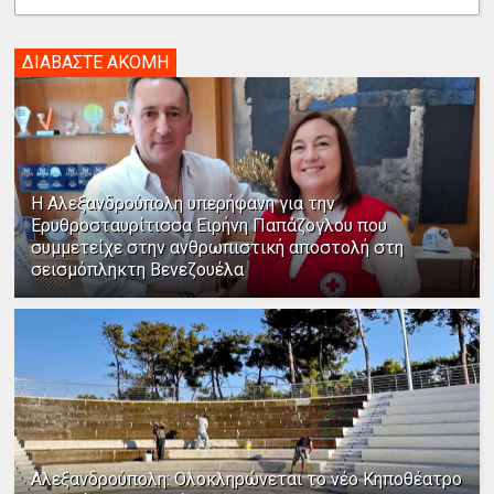
ΔΙΑΒΑΣΤΕ ΑΚΟΜΗ
Η Αλεξανδρούπολη υπερήφανη για την
Ερυθροσταυρίτισσα Ειρήνη Παπάζογλου που
συμμετείχε στην ανθρωπιστική αποστολή στη
σεισμόπληκτη Βενεζουέλα
Αλεξανδρούπολη: Ολοκληρώνεται το νέο Κηποθέατρο