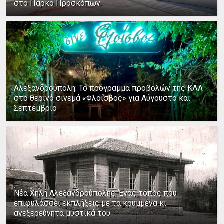
στο Πάρκο Προσκόπων
Αλεξανδρούπολη: Το πρόγραμμα προβολών της ΚΛΑ
στο θερινό σινεμά «Φλοίσβος» για Αύγουστο και
Σεπτέμβριο
Νέα Χηλή Αλεξανδρούπολης: Ένας τόπος που
επιφυλάσσει εκπλήξεις με τα κρυμμένα κι
ανεξερεύνητα μυστικά του