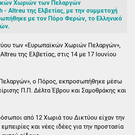
ϊκών Χωριών των Πελαργών
- Altreu της Ελβετίας, με την συμμετοχή
ωπήθηκε με τον Πόρο Φερών, το Ελληνικό
ών.
κτύου των «Ευρωπαϊκών Χωριών Πελαργών»,
ltreu της Ελβετίας, στις 14 με 17 Ιουνίου
 Πελαργών», ο Πόρος, εκπροσωπήθηκε μέσω
ίρισης Π.Π. Δέλτα Έβρου και Σαμοθράκης και
ρόσωποι από 12 Χωριά του Δικτύου είχαν την
 εμπειρίες και νέες ιδέες για την προστασία