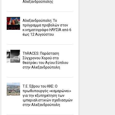
Αλεξανδρούπολης
Αλεξανδρούπολη: Το
πρόγραμμα προβολών στον
κινηματογράφο ΗΛΥΣΙΑ από 6
έως 12 Αυγούστου
ΤhRACES: Παράσταση
Σύγχρονου Χορού στο
θεατράκι του Αγίου Εύπλου
στην Αλεξανδρούπολη
Τ.Ε. Έβρου του ΚΚΕ: Ο
πρωθυπουργός «καμαρώνει»
για την εξυπηρέτηση των
ιμπεριαλιστικών σχεδιασμών
στην Αλεξανδρούπολη