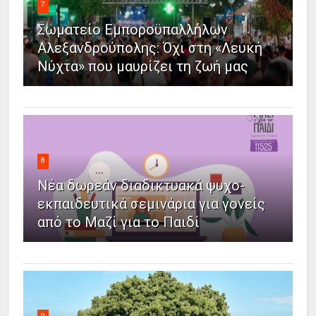
7
Σωματείο Εμποροϋπαλλήλων
Αλεξανδρούπολης: Όχι στη «Λευκή
Νύχτα» που μαυρίζει τη ζωή μας
8
Νέα δωρεάν διαδικτυακά ψυχο-
εκπαιδευτικά σεμινάρια για γονείς
από το Μαζί για το Παιδί