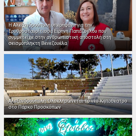
Η Αλεξανδρούπολη υπερήφανη για την
Ερυθροσταυρίτισσα Ειρήνη Παπάζογλου που
συμμετείχε στην ανθρωπιστική αποστολή στη
σεισμόπληκτη Βενεζουέλα
Αλεξανδρούπολη: Ολοκληρώνεται το νέο Κηποθέατρο
στο Πάρκο Προσκόπων