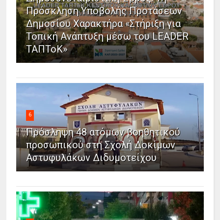
Πρόσκληση Υποβολής Προτάσεων
Δημοσίου Χαρακτήρα «Στήριξη για
Τοπική Ανάπτυξη μέσω του LEADER
ΤΑΠΤοΚ»
6
Πρόσληψη 48 ατόμων βοηθητικού
προσωπικού στη Σχολή Δοκίμων
Αστυφυλάκων Διδυμοτείχου