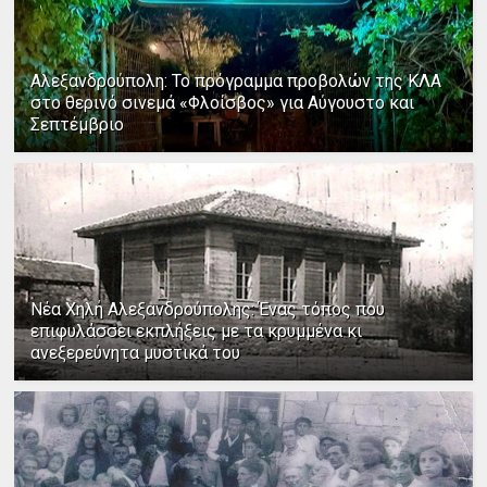
Αλεξανδρούπολη: Το πρόγραμμα προβολών της ΚΛΑ
στο θερινό σινεμά «Φλοίσβος» για Αύγουστο και
Σεπτέμβριο
Νέα Χηλή Αλεξανδρούπολης: Ένας τόπος που
επιφυλάσσει εκπλήξεις με τα κρυμμένα κι
ανεξερεύνητα μυστικά του