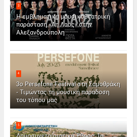
3
Η εμβληματική μουσικοθεατρική
παράσταση «Άη Λαός» στην
Αλεξανδρούπολη
4
3ο Persefone Festival στη Σαμοθράκη
- Τιμώντας τη μουσική παράδοση
του τόπου μας
5
Δημοσυνεταιριστική Έβρος: 1η