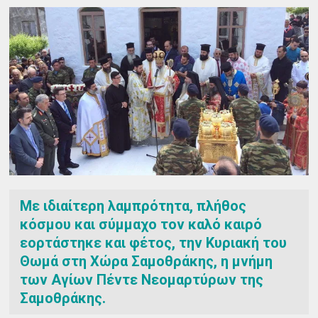
Με ιδιαίτερη λαμπρότητα, πλήθος
κόσμου και σύμμαχο τον καλό καιρό
εορτάστηκε και φέτος, την Κυριακή του
Θωμά στη Χώρα Σαμοθράκης, η μνήμη
των Αγίων Πέντε Νεομαρτύρων της
Σαμοθράκης.