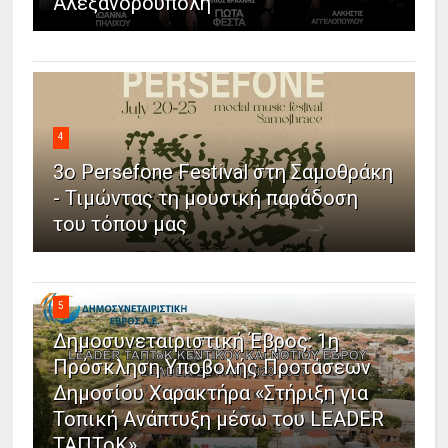
Αλεξανδρούπολη
4
3ο Persefone Festival στη Σαμοθράκη
- Τιμώντας τη μουσική παράδοση
του τόπου μας
5
Δημοσυνεταιριστική Έβρος: 1η
Πρόσκληση Υποβολής Προτάσεων
Δημοσίου Χαρακτήρα «Στήριξη για
Τοπική Ανάπτυξη μέσω του LEADER
ΤΑΠΤοΚ»