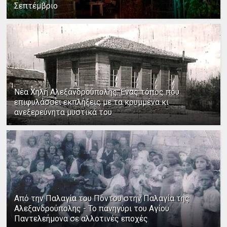
Σεπτέμβριο
Νέα Χηλή Αλεξανδρούπολης: Ένας τόπος που
επιφυλάσσει εκπλήξεις με τα κρυμμένα κι
ανεξερεύνητα μυστικά του
Από την Παλαγία του Πόντου στην Παλαγία της
Αλεξανδρούπολης - Το πανηγύρι του Αγίου
Παντελεήμονα σε αλλοτινές εποχές