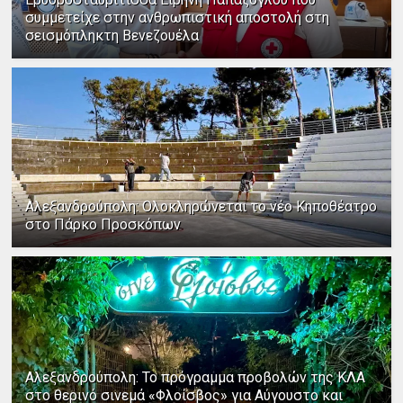
συμμετείχε στην ανθρωπιστική αποστολή στη
σεισμόπληκτη Βενεζουέλα
Αλεξανδρούπολη: Ολοκληρώνεται το νέο Κηποθέατρο
στο Πάρκο Προσκόπων
Αλεξανδρούπολη: Το πρόγραμμα προβολών της ΚΛΑ
στο θερινό σινεμά «Φλοίσβος» για Αύγουστο και