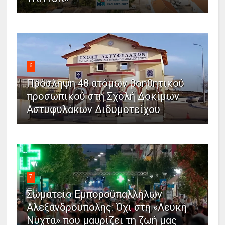
6
Πρόσληψη 48 ατόμων βοηθητικού
προσωπικού στη Σχολή Δοκίμων
Αστυφυλάκων Διδυμοτείχου
7
Σωματείο Εμποροϋπαλλήλων
Αλεξανδρούπολης: Όχι στη «Λευκή
Νύχτα» που μαυρίζει τη ζωή μας