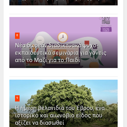
8
Νέα δωρεάν διαδικτυακά ψυχο-
εκπαιδευτικά σεμινάρια για γονείς
από το Μαζί για το Παιδί
9
Η ήμερη βελανιδιά του Έβρου, ένα
ιστορικό και αιωνόβιο είδος που
αξίζει να διασωθεί