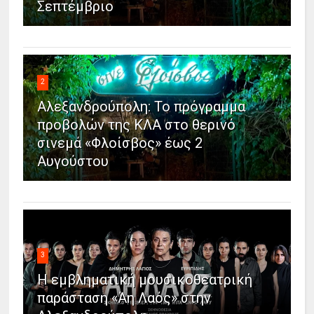
Σεπτέμβριο
2
Αλεξανδρούπολη: Το πρόγραμμα
προβολών της ΚΛΑ στο θερινό
σινεμά «Φλοίσβος» έως 2
Αυγούστου
3
Η εμβληματική μουσικοθεατρική
παράσταση «Άη Λαός» στην