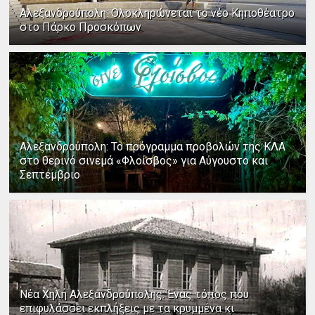
Αλεξανδρούπολη: Ολοκληρώνεται το νέο Κηποθέατρο
στο Πάρκο Προσκόπων
Αλεξανδρούπολη: Το πρόγραμμα προβολών της ΚΛΑ
στο θερινό σινεμά «Φλοίσβος» για Αύγουστο και
Σεπτέμβριο
Νέα Χηλή Αλεξανδρούπολης: Ένας τόπος που
επιφυλάσσει εκπλήξεις με τα κρυμμένα κι