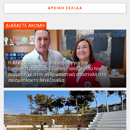
ΑΡΧΙΚΉ ΣΕΛΊΔΑ
ΔΙΑΒΑΣΤΕ ΑΚΟΜΗ
Η Αλεξανδρούπολη υπερήφανη για την
Ερυθροσταυρίτισσα Ειρήνη Παπάζογλου που
συμμετείχε στην ανθρωπιστική αποστολή στη
σεισμόπληκτη Βενεζουέλα