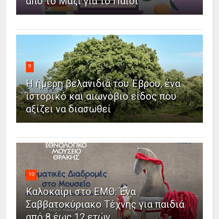
από το Μαζί για το Παιδί
9
Η ήμερη βελανιδιά του Έβρου, ένα
ιστορικό και αιωνόβιο είδος που
αξίζει να διασωθεί
10
Καλοκαίρι στο ΕΜΘ: Ένα
Σαββατοκύριακο Τέχνης για παιδιά
από 8 έως 12 ετών