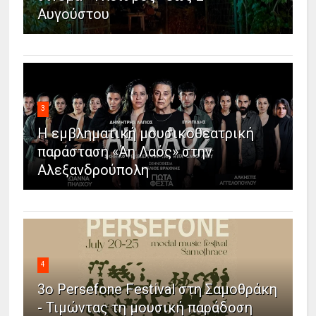
Αυγούστου
3
Η εμβληματική μουσικοθεατρική
παράσταση «Άη Λαός» στην
Αλεξανδρούπολη
4
3ο Persefone Festival στη Σαμοθράκη
- Τιμώντας τη μουσική παράδοση