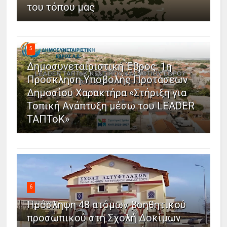
του τόπου μας
5
Δημοσυνεταιριστική Έβρος: 1η
Πρόσκληση Υποβολής Προτάσεων
Δημοσίου Χαρακτήρα «Στήριξη για
Τοπική Ανάπτυξη μέσω του LEADER
ΤΑΠΤοΚ»
6
Πρόσληψη 48 ατόμων βοηθητικού
προσωπικού στη Σχολή Δοκίμων