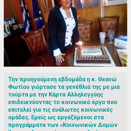
Την προηγούμενη εβδομάδα η κ. Θεανώ
Φωτίου γιόρτασε τα γενέθλιά της με μια
τούρτα με την Κάρτα Αλληλεγγύης
επιδεικνύοντας το κοινωνικό έργο που
επιτελεί για τις ευάλωτες κοινωνικές
ομάδες. Εμείς ως εργαζόμενοι στα
προγράμματα των «Κοινωνικών Δομών