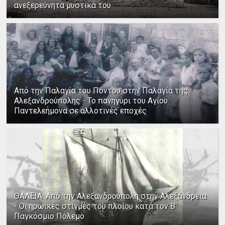
ανεξερεύνητα μυστικά του
Από την Παλαγία του Πόντου στην Παλαγία της
Αλεξανδρούπολης - Το πανηγύρι του Αγίου
Παντελεήμονα σε αλλοτινές εποχές
ΘΑΛΕΙΑ: Από την Αλεξανδρούπολη στην Αλεξάνδρεια
- Οι ηρωικές στιγμές του πλοίου κατά τον Β΄
Παγκόσμιο Πόλεμο