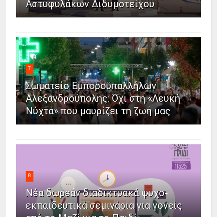
Αστυφυλάκων Διδυμοτείχου
7
Σωματείο Εμποροϋπαλλήλων
Αλεξανδρούπολης: Όχι στη «Λευκή
Νύχτα» που μαυρίζει τη ζωή μας
8
Νέα δωρεάν διαδικτυακά ψυχο-
εκπαιδευτικά σεμινάρια για γονείς