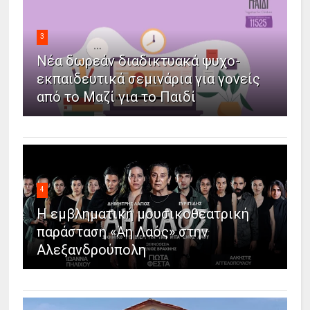
3
Νέα δωρεάν διαδικτυακά ψυχο-
εκπαιδευτικά σεμινάρια για γονείς
από το Μαζί για το Παιδί
4
Η εμβληματική μουσικοθεατρική
παράσταση «Άη Λαός» στην
Αλεξανδρούπολη