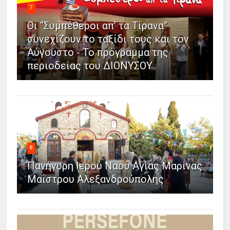
7
Οι “Συμπέθεροι απ’ τα Τίρανα”
συνεχίζουν το ταξίδι τους και τον
Αύγουστο - Το πρόγραμμα της
περιοδείας του ΔΙΟΝΥΣΟΥ
8
Πανήγυρη Ιερού Ναού Αγίας Μαρίνας
Μαΐστρου Αλεξανδρούπολης