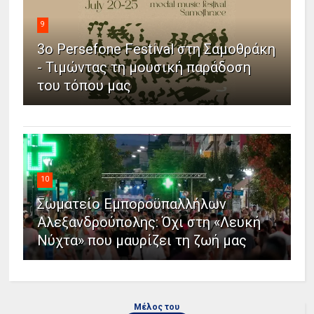
9
3ο Persefone Festival στη Σαμοθράκη
- Τιμώντας τη μουσική παράδοση
του τόπου μας
10
Σωματείο Εμποροϋπαλλήλων
Αλεξανδρούπολης: Όχι στη «Λευκή
Νύχτα» που μαυρίζει τη ζωή μας
Μέλος του