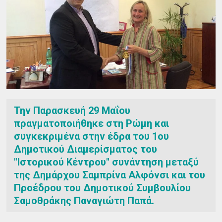
Την Παρασκευή 29 Μαΐου
πραγματοποιήθηκε στη Ρώμη και
συγκεκριμένα στην έδρα του 1ου
Δημοτικού Διαμερίσματος του
"Ιστορικού Κέντρου" συνάντηση μεταξύ
της Δημάρχου Σαμπρίνα Αλφόνσι και του
Προέδρου του Δημοτικού Συμβουλίου
Σαμοθράκης Παναγιώτη Παπά.