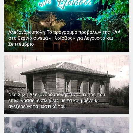
Αλεξανδρούπολη: Το πρόγραμμα προβολών της ΚΛΑ
στο θερινό σινεμά «Φλοίσβος» για Αύγουστο και
Σεπτέμβριο
Νέα Χηλή Αλεξανδρούπολης: Ένας τόπος που
επιφυλάσσει εκπλήξεις με τα κρυμμένα κι
ανεξερεύνητα μυστικά του