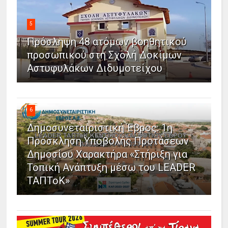
5
Πρόσληψη 48 ατόμων βοηθητικού
προσωπικού στη Σχολή Δοκίμων
Αστυφυλάκων Διδυμοτείχου
6
Δημοσυνεταιριστική Έβρος: 1η
Πρόσκληση Υποβολής Προτάσεων
Δημοσίου Χαρακτήρα «Στήριξη για
Τοπική Ανάπτυξη μέσω του LEADER
ΤΑΠΤοΚ»