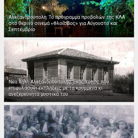
Αλεξανδρούπολη: Το πρόγραμμα προβολών της ΚΛΑ
στο θερινό σινεμά «Φλοίσβος» για Αύγουστο και
Σεπτέμβριο
Νέα Χηλή Αλεξανδρούπολης: Ένας τόπος που
επιφυλάσσει εκπλήξεις με τα κρυμμένα κι
ανεξερεύνητα μυστικά του