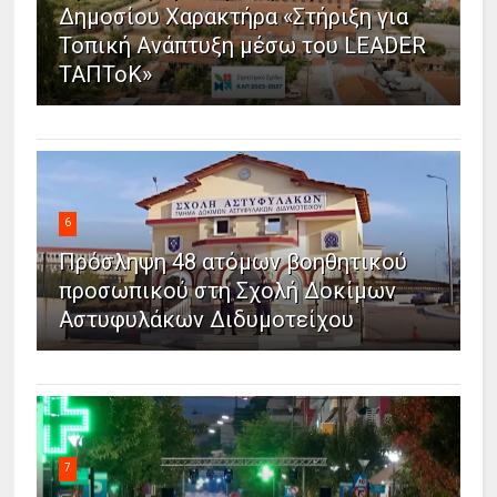
Δημοσίου Χαρακτήρα «Στήριξη για
Τοπική Ανάπτυξη μέσω του LEADER
ΤΑΠΤοΚ»
6
Πρόσληψη 48 ατόμων βοηθητικού
προσωπικού στη Σχολή Δοκίμων
Αστυφυλάκων Διδυμοτείχου
7