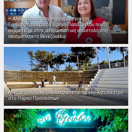
Η Αλεξανδρούπολη υπερήφανη για την
Ερυθροσταυρίτισσα Ειρήνη Παπάζογλου που
συμμετείχε στην ανθρωπιστική αποστολή στη
σεισμόπληκτη Βενεζουέλα
Αλεξανδρούπολη: Ολοκληρώνεται το νέο Κηποθέατρο
στο Πάρκο Προσκόπων