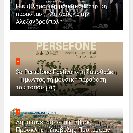
Η εμβληματική μουσικοθεατρική
παράσταση «Άη Λαός» στην
Αλεξανδρούπολη
4
3ο Persefone Festival στη Σαμοθράκη
- Τιμώντας τη μουσική παράδοση
του τόπου μας
5
Δημοσυνεταιριστική Έβρος: 1η
Πρόσκληση Υποβολής Προτάσεων