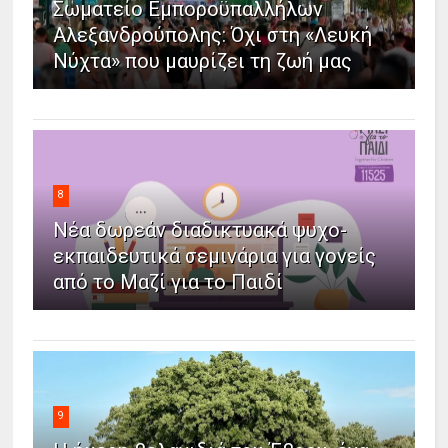
Σωματείο Εμποροϋπαλλήλων
Αλεξανδρούπολης: Όχι στη «Λευκή
Νύχτα» που μαυρίζει τη ζωή μας
8
Νέα δωρεάν διαδικτυακά ψυχο-
εκπαιδευτικά σεμινάρια για γονείς
από το Μαζί για το Παιδί
9