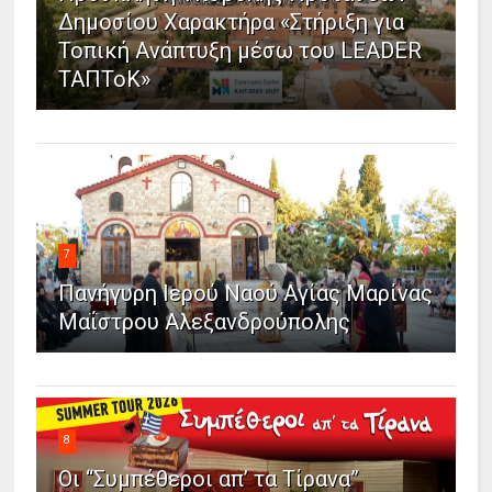
Δημοσίου Χαρακτήρα «Στήριξη για
Τοπική Ανάπτυξη μέσω του LEADER
ΤΑΠΤοΚ»
7
Πανήγυρη Ιερού Ναού Αγίας Μαρίνας
Μαΐστρου Αλεξανδρούπολης
8
Οι “Συμπέθεροι απ’ τα Τίρανα”