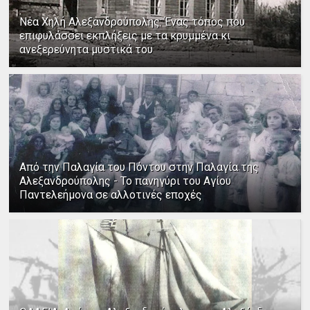
Νέα Χηλή Αλεξανδρούπολης: Ένας τόπος που
επιφυλάσσει εκπλήξεις με τα κρυμμένα κι
ανεξερεύνητα μυστικά του
Από την Παλαγία του Πόντου στην Παλαγία της
Αλεξανδρούπολης - Το πανηγύρι του Αγίου
Παντελεήμονα σε αλλοτινές εποχές