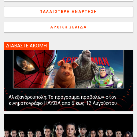
o
e
I
s
g
α
k
s
n
e
γ
ΠΑΛΑΙΌΤΕΡΗ ΑΝΆΡΤΗΣΗ
t
r
ή
ΑΡΧΙΚΉ ΣΕΛΊΔΑ
ΔΙΑΒΑΣΤΕ ΑΚΟΜΗ
Αλεξανδρούπολη: Το πρόγραμμα προβολών στον
κινηματογράφο ΗΛΥΣΙΑ από 6 έως 12 Αυγούστου