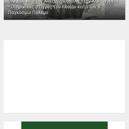
ΘΑΛΕΙΑ: Από την Αλεξανδρούπολη στην Αλεξάνδρεια
- Οι ηρωικές στιγμές του πλοίου κατά τον Β΄
Παγκόσμιο Πόλεμο