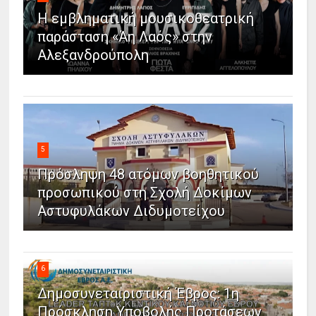
Η εμβληματική μουσικοθεατρική
παράσταση «Άη Λαός» στην
Αλεξανδρούπολη
5
Πρόσληψη 48 ατόμων βοηθητικού
προσωπικού στη Σχολή Δοκίμων
Αστυφυλάκων Διδυμοτείχου
6
Δημοσυνεταιριστική Έβρος: 1η
Πρόσκληση Υποβολής Προτάσεων