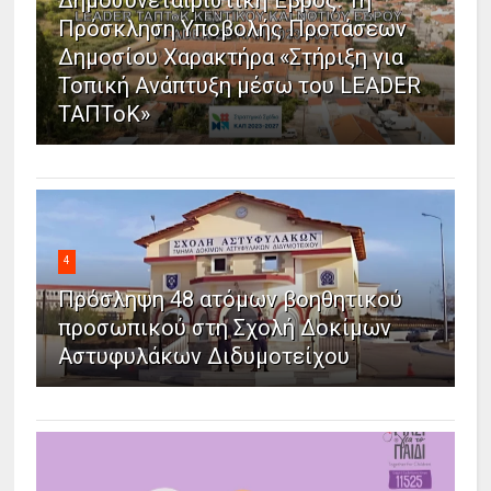
Πρόσκληση Υποβολής Προτάσεων
Δημοσίου Χαρακτήρα «Στήριξη για
Τοπική Ανάπτυξη μέσω του LEADER
ΤΑΠΤοΚ»
4
Πρόσληψη 48 ατόμων βοηθητικού
προσωπικού στη Σχολή Δοκίμων
Αστυφυλάκων Διδυμοτείχου