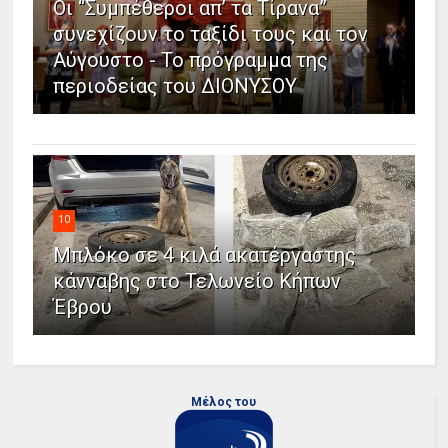
Οι “Συμπέθεροι απ’ τα Τίρανα”
συνεχίζουν το ταξίδι τους και τον
Αύγουστο - Το πρόγραμμα της
περιοδείας του ΔΙΟΝΥΣΟΥ
10
Μπλόκο σε 4 κιλά ακατέργαστης
κάνναβης στο Τελωνείο Κήπων
Έβρου
Μέλος του