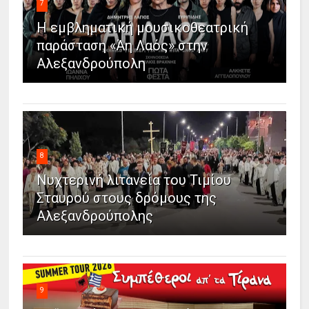
7
Η εμβληματική μουσικοθεατρική
παράσταση «Άη Λαός» στην
Αλεξανδρούπολη
8
Νυχτερινή λιτανεία του Τιμίου
Σταυρού στους δρόμους της
Αλεξανδρούπολης
9