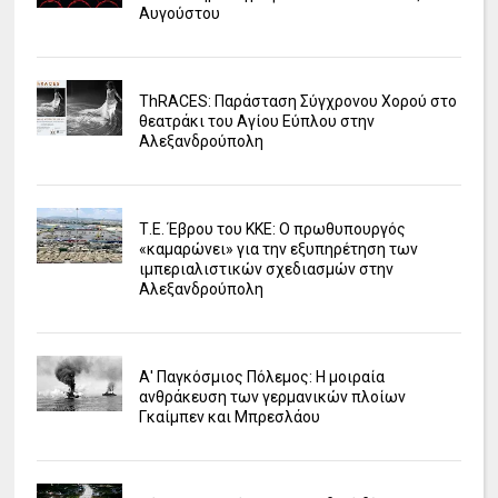
Αυγούστου
ΤhRACES: Παράσταση Σύγχρονου Χορού στο
θεατράκι του Αγίου Εύπλου στην
Αλεξανδρούπολη
Τ.Ε. Έβρου του ΚΚΕ: Ο πρωθυπουργός
«καμαρώνει» για την εξυπηρέτηση των
ιμπεριαλιστικών σχεδιασμών στην
Αλεξανδρούπολη
Α' Παγκόσμιος Πόλεμος: Η μοιραία
ανθράκευση των γερμανικών πλοίων
Γκαίμπεν και Μπρεσλάου