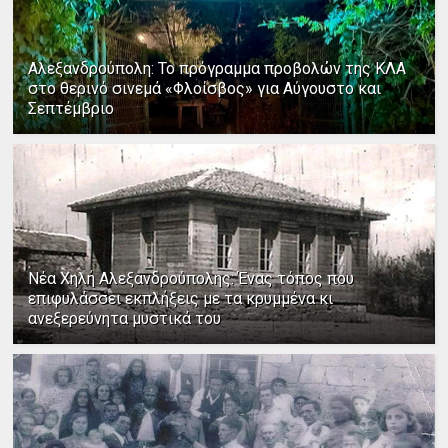
Αλεξανδρούπολη: Το πρόγραμμα προβολών της ΚΛΑ
στο θερινό σινεμά «Φλοίσβος» για Αύγουστο και
Σεπτέμβριο
Νέα Χηλή Αλεξανδρούπολης: Ένας τόπος που
επιφυλάσσει εκπλήξεις με τα κρυμμένα κι
ανεξερεύνητα μυστικά του