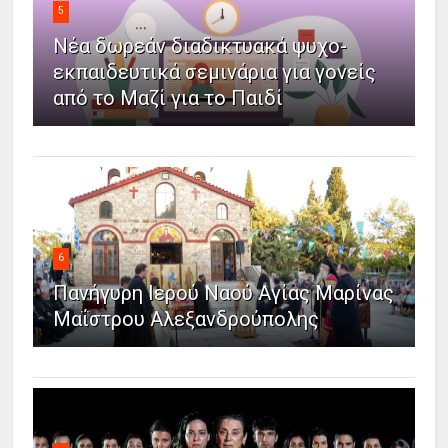
5
Νέα δωρεάν διαδικτυακά ψυχο-
εκπαιδευτικά σεμινάρια για γονείς
από το Μαζί για το Παιδί
6
Πανήγυρη Ιερού Ναού Αγίας Μαρίνας
Μαΐστρου Αλεξανδρούπολης