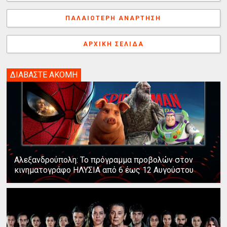
o
e
I
s
g
α
k
s
n
e
γ
ΠΑΛΑΙΌΤΕΡΗ ΑΝΆΡΤΗΣΗ
t
r
ή
ΑΡΧΙΚΉ ΣΕΛΊΔΑ
ΔΙΑΒΑΣΤΕ ΑΚΟΜΗ
Αλεξανδρούπολη: Το πρόγραμμα προβολών στον
κινηματογράφο ΗΛΥΣΙΑ από 6 έως 12 Αυγούστου