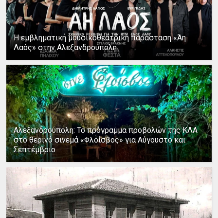
Η εμβληματική μουσικοθεατρική παράσταση «Άη
Λαός» στην Αλεξανδρούπολη
Αλεξανδρούπολη: Το πρόγραμμα προβολών της ΚΛΑ
στο θερινό σινεμά «Φλοίσβος» για Αύγουστο και
Σεπτέμβριο