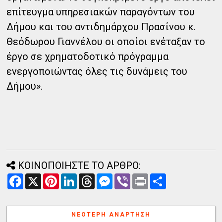
επίτευγμα υπηρεσιακών παραγόντων του
Δήμου και του αντιδημάρχου Πρασίνου κ.
Θεόδωρου Γιαννέλου οι οποίοι ενέταξαν το
έργο σε χρηματοδοτικό πρόγραμμα
ενεργοποιώντας όλες τις δυνάμεις του
Δήμου».
ΚΟΙΝΟΠΟΙΗΣΤΕ ΤΟ ΑΡΘΡΟ:
F
X
P
L
T
M
V
P
Α
a
i
i
h
e
i
r
ν
c
n
n
r
s
b
i
τ
e
t
k
e
s
e
n
α
b
e
e
a
e
r
t
λ
ΝΕΌΤΕΡΗ ΑΝΆΡΤΗΣΗ
o
r
d
d
n
λ