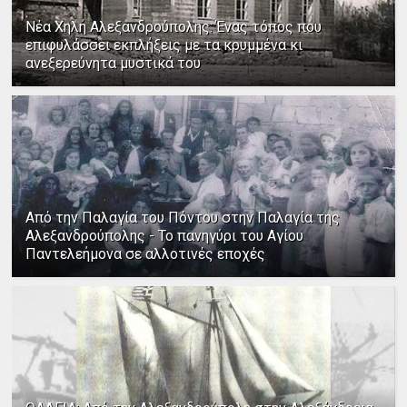
Νέα Χηλή Αλεξανδρούπολης: Ένας τόπος που
επιφυλάσσει εκπλήξεις με τα κρυμμένα κι
ανεξερεύνητα μυστικά του
Από την Παλαγία του Πόντου στην Παλαγία της
Αλεξανδρούπολης - Το πανηγύρι του Αγίου
Παντελεήμονα σε αλλοτινές εποχές