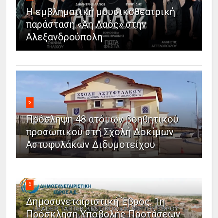
Η εμβληματική μουσικοθεατρική
παράσταση «Άη Λαός» στην
Αλεξανδρούπολη
5
Πρόσληψη 48 ατόμων βοηθητικού
προσωπικού στη Σχολή Δοκίμων
Αστυφυλάκων Διδυμοτείχου
6
Δημοσυνεταιριστική Έβρος: 1η
Πρόσκληση Υποβολής Προτάσεων