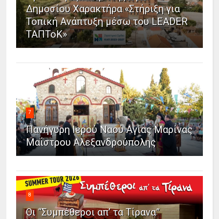
Δημοσίου Χαρακτήρα «Στήριξη για
Τοπική Ανάπτυξη μέσω του LEADER
ΤΑΠΤοΚ»
7
Πανήγυρη Ιερού Ναού Αγίας Μαρίνας
Μαΐστρου Αλεξανδρούπολης
8
Οι “Συμπέθεροι απ’ τα Τίρανα”