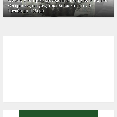
ΘΑΛΕΙΑ: Από την Αλεξανδρούπολη στην Αλεξάνδρεια
- Οι ηρωικές στιγμές του πλοίου κατά τον Β΄
Παγκόσμιο Πόλεμο