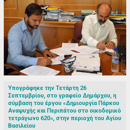
Υπογράφηκε την Τετάρτη 26
Σεπτεμβρίου, στο γραφείο Δημάρχου, η
σύμβαση του έργου «Δημιουργία Πάρκου
Αναψυχής και Περιπάτου στο οικοδομικό
τετράγωνο 620», στην περιοχή του Αγίου
Βασιλείου