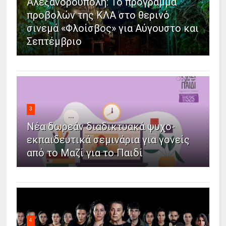
Αλεξανδρούπολη: Το πρόγραμμα
προβολών της ΚΛΑ στο θερινό
σινεμά «Φλοίσβος» για Αύγουστο και
Σεπτέμβριο
3
Νέα δωρεάν διαδικτυακά ψυχο-
εκπαιδευτικά σεμινάρια για γονείς
από το Μαζί για το Παιδί
4