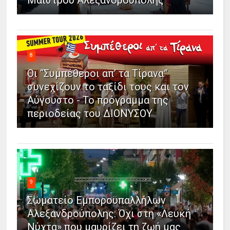
Μαΐστρου Αλεξανδρούπολης
8
Οι “Συμπέθεροι απ’ τα Τίρανα”
συνεχίζουν το ταξίδι τους και τον
Αύγουστο - Το πρόγραμμα της
περιοδείας του ΔΙΟΝΥΣΟΥ
9
Σωματείο Εμποροϋπαλλήλων
Αλεξανδρούπολης: Όχι στη «Λευκή
Νύχτα» που μαυρίζει τη ζωή μας