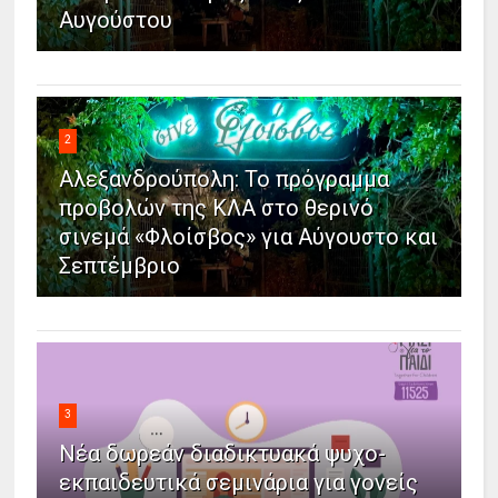
Αυγούστου
2
Αλεξανδρούπολη: Το πρόγραμμα
προβολών της ΚΛΑ στο θερινό
σινεμά «Φλοίσβος» για Αύγουστο και
Σεπτέμβριο
3
Νέα δωρεάν διαδικτυακά ψυχο-
εκπαιδευτικά σεμινάρια για γονείς