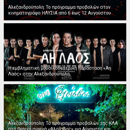
Αλεξανδρούπολη: Το πρόγραμμα προβολών στον
κινηματογράφο ΗΛΥΣΙΑ από 6 έως 12 Αυγούστου
Η εμβληματική μουσικοθεατρική παράσταση «Άη
Λαός» στην Αλεξανδρούπολη
Αλεξανδρούπολη: Το πρόγραμμα προβολών της ΚΛΑ
στο θερινό σινεμά «Φλοίσβος» για Αύγουστο και