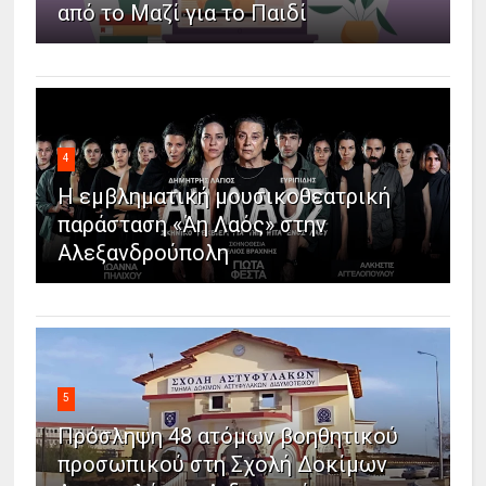
από το Μαζί για το Παιδί
4
Η εμβληματική μουσικοθεατρική
παράσταση «Άη Λαός» στην
Αλεξανδρούπολη
5
Πρόσληψη 48 ατόμων βοηθητικού
προσωπικού στη Σχολή Δοκίμων