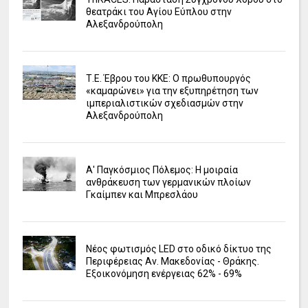
θεατράκι του Αγίου Εύπλου στην
Αλεξανδρούπολη
Τ.Ε. Έβρου του ΚΚΕ: Ο πρωθυπουργός
«καμαρώνει» για την εξυπηρέτηση των
ιμπεριαλιστικών σχεδιασμών στην
Αλεξανδρούπολη
Α' Παγκόσμιος Πόλεμος: Η μοιραία
ανθράκευση των γερμανικών πλοίων
Γκαίμπεν και Μπρεσλάου
Νέος φωτισμός LED στο οδικό δίκτυο της
Περιφέρειας Αν. Μακεδονίας - Θράκης.
Εξοικονόμηση ενέργειας 62% - 69%