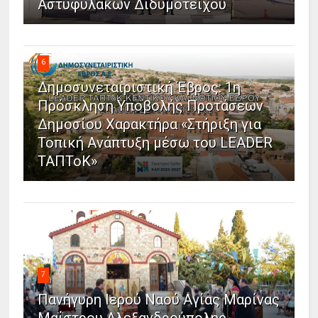
Αστυφυλάκων Διδυμοτείχου
6
Δημοσυνεταιριστική Έβρος: 1η
Πρόσκληση Υποβολής Προτάσεων
Δημοσίου Χαρακτήρα «Στήριξη για
Τοπική Ανάπτυξη μέσω του LEADER
ΤΑΠΤοΚ»
7
Πανήγυρη Ιερού Ναού Αγίας Μαρίνας