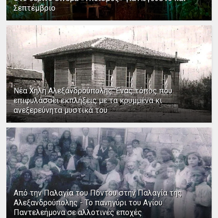
Σεπτέμβριο
Νέα Χηλή Αλεξανδρούπολης: Ένας τόπος που
επιφυλάσσει εκπλήξεις με τα κρυμμένα κι
ανεξερεύνητα μυστικά του
Από την Παλαγία του Πόντου στην Παλαγία της
Αλεξανδρούπολης - Το πανηγύρι του Αγίου
Παντελεήμονα σε αλλοτινές εποχές