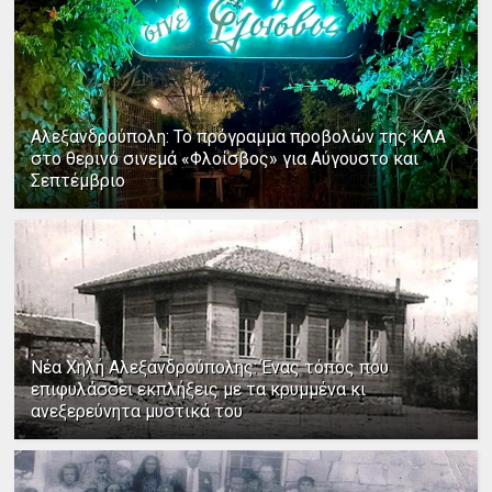
Αλεξανδρούπολη: Το πρόγραμμα προβολών της ΚΛΑ
στο θερινό σινεμά «Φλοίσβος» για Αύγουστο και
Σεπτέμβριο
Νέα Χηλή Αλεξανδρούπολης: Ένας τόπος που
επιφυλάσσει εκπλήξεις με τα κρυμμένα κι
ανεξερεύνητα μυστικά του