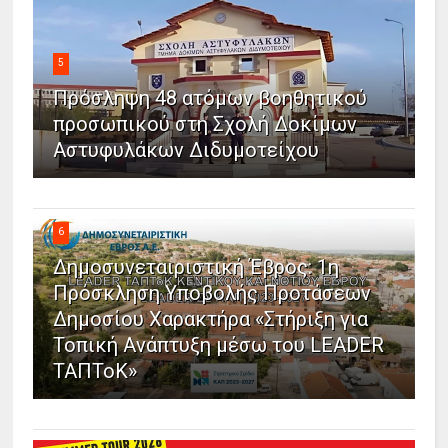
5
Πρόσληψη 48 ατόμων βοηθητικού
προσωπικού στη Σχολή Δοκίμων
Αστυφυλάκων Διδυμοτείχου
6
Δημοσυνεταιριστική Έβρος: 1η
Πρόσκληση Υποβολής Προτάσεων
Δημοσίου Χαρακτήρα «Στήριξη για
Τοπική Ανάπτυξη μέσω του LEADER
ΤΑΠΤοΚ»