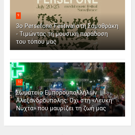
9
3ο Persefone Festival στη Σαμοθράκη
- Τιμώντας τη μουσική παράδοση
του τόπου μας
10
Σωματείο Εμποροϋπαλλήλων
Αλεξανδρούπολης: Όχι στη «Λευκή
Νύχτα» που μαυρίζει τη ζωή μας