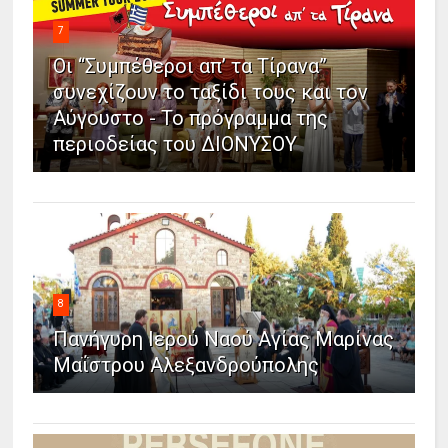
7
Οι “Συμπέθεροι απ’ τα Τίρανα”
συνεχίζουν το ταξίδι τους και τον
Αύγουστο - Το πρόγραμμα της
περιοδείας του ΔΙΟΝΥΣΟΥ
8
Πανήγυρη Ιερού Ναού Αγίας Μαρίνας
Μαΐστρου Αλεξανδρούπολης