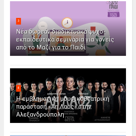
3
Νέα δωρεάν διαδικτυακά ψυχο-
εκπαιδευτικά σεμινάρια για γονείς
από το Μαζί για το Παιδί
4
Η εμβληματική μουσικοθεατρική
παράσταση «Άη Λαός» στην
Αλεξανδρούπολη