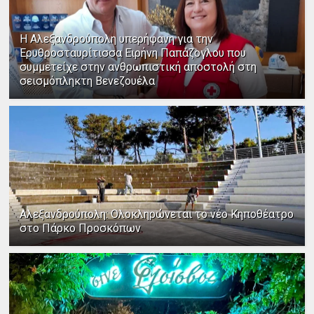
Η Αλεξανδρούπολη υπερήφανη για την
Ερυθροσταυρίτισσα Ειρήνη Παπάζογλου που
συμμετείχε στην ανθρωπιστική αποστολή στη
σεισμόπληκτη Βενεζουέλα
Αλεξανδρούπολη: Ολοκληρώνεται το νέο Κηποθέατρο
στο Πάρκο Προσκόπων