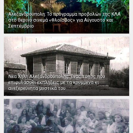
Αλεξανδρούπολη: Το πρόγραμμα προβολών της ΚΛΑ
στο θερινό σινεμά «Φλοίσβος» για Αύγουστο και
Σεπτέμβριο
Νέα Χηλή Αλεξανδρούπολης: Ένας τόπος που
επιφυλάσσει εκπλήξεις με τα κρυμμένα κι
ανεξερεύνητα μυστικά του