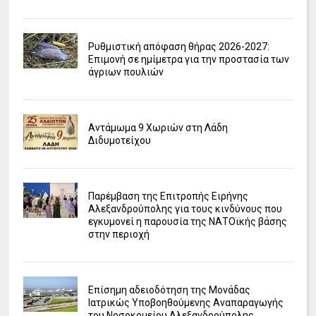
Ρυθμιστική απόφαση θήρας 2026-2027:
Επιμονή σε ημίμετρα για την προστασία των
άγριων πουλιών
Αντάμωμα 9 Χωριών στη Λάδη
Διδυμοτείχου
Παρέμβαση της Επιτροπής Ειρήνης
Αλεξανδρούπολης για τους κινδύνους που
εγκυμονεί η παρουσία της ΝΑΤΟϊκής βάσης
στην περιοχή
Επίσημη αδειοδότηση της Μονάδας
Ιατρικώς Υποβοηθούμενης Αναπαραγωγής
του Νοσοκομείου Αλεξανδρούπολης