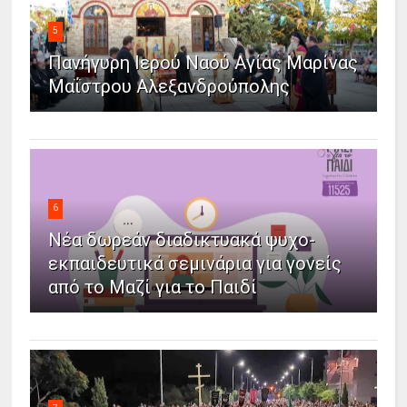
5
Πανήγυρη Ιερού Ναού Αγίας Μαρίνας
Μαΐστρου Αλεξανδρούπολης
6
Νέα δωρεάν διαδικτυακά ψυχο-
εκπαιδευτικά σεμινάρια για γονείς
από το Μαζί για το Παιδί