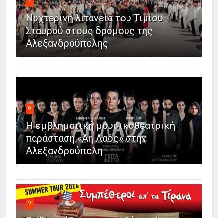
7
Νυχτερινή λιτανεία του Τιμίου
Σταυρού στους δρόμους της
Αλεξανδρούπολης
8
Η εμβληματική μουσικοθεατρική
παράσταση «Άη Λαός» στην
Αλεξανδρούπολη
9