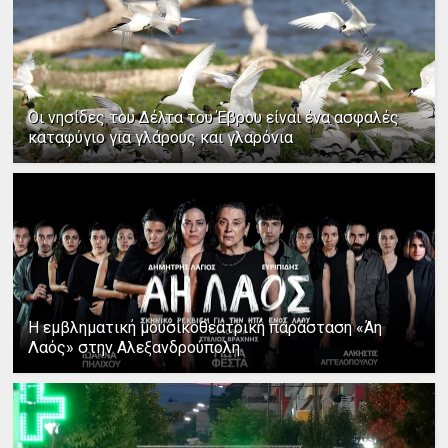
Οι νησίδες του Δέλτα του Έβρου είναι ένα ασφαλές
καταφύγιο για γλάρους και γλαρόνια
Η εμβληματική μουσικοθεατρική παράσταση «Άη
Λαός» στην Αλεξανδρούπολη