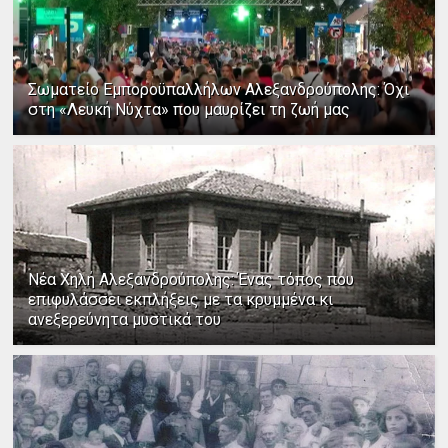
Σωματείο Εμποροϋπαλλήλων Αλεξανδρούπολης: Όχι
στη «Λευκή Νύχτα» που μαυρίζει τη ζωή μας
Νέα Χηλή Αλεξανδρούπολης: Ένας τόπος που
επιφυλάσσει εκπλήξεις με τα κρυμμένα κι
ανεξερεύνητα μυστικά του