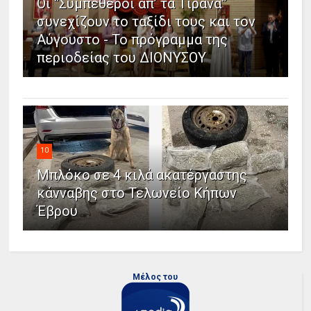
Οι “Συμπέθεροι απ’ τα Τίρανα”
συνεχίζουν το ταξίδι τους και τον
Αύγουστο - Το πρόγραμμα της
περιοδείας του ΔΙΟΝΥΣΟΥ
10
Μπλόκο σε 4 κιλά ακατέργαστης
κάνναβης στο Τελωνείο Κήπων
Έβρου
Μέλος του