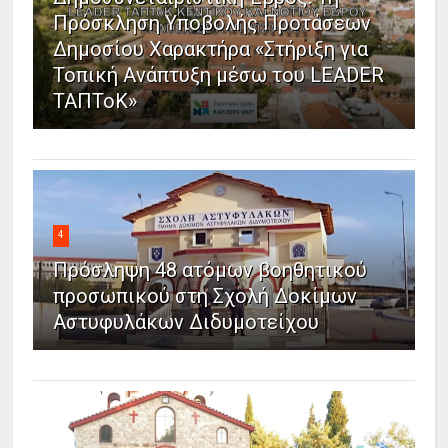
Πρόσκληση Υποβολής Προτάσεων
Δημοσίου Χαρακτήρα «Στήριξη για
Τοπική Ανάπτυξη μέσω του LEADER
ΤΑΠΤοΚ»
4
Πρόσληψη 48 ατόμων βοηθητικού
προσωπικού στη Σχολή Δοκίμων
Αστυφυλάκων Διδυμοτείχου