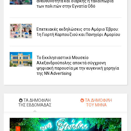
ανευθυνότητα και διαρκής η ταλαιπωρία
των πολιτών στην Εγνατία Οδό
Επετειακές εκδηλώσεις στο Αμόριο Έβρου:
1η Γιορτή Καρπουζιού και Πανηγύρι Αμορίου
Το Εκκλησιαστικό Μουσείο
Αλεξανδρούπολης αποκτά σύγχρονη
ψηφιακή παρουσία με την ευγενική χορηγία
της NN Advertising
ΤΑ ΔΗΜΟΦΙΛΗ
ΤΑ ΔΗΜΟΦΙΛΗ
ΤΗΣ ΕΒΔΟΜΑΔΑΣ
ΤΟΥ ΜΗΝΑ
1