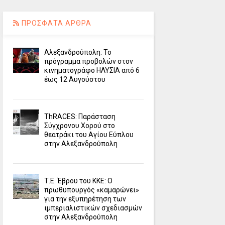
ΠΡΟΣΦΑΤΑ ΑΡΘΡΑ
Αλεξανδρούπολη: Το
πρόγραμμα προβολών στον
κινηματογράφο ΗΛΥΣΙΑ από 6
έως 12 Αυγούστου
ΤhRACES: Παράσταση
Σύγχρονου Χορού στο
θεατράκι του Αγίου Εύπλου
στην Αλεξανδρούπολη
Τ.Ε. Έβρου του ΚΚΕ: Ο
πρωθυπουργός «καμαρώνει»
για την εξυπηρέτηση των
ιμπεριαλιστικών σχεδιασμών
στην Αλεξανδρούπολη