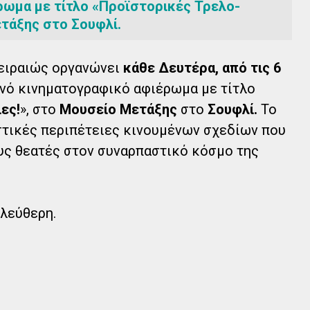
ρωμα με τίτλο «Προϊστορικές Τρελο-
τάξης στο Σουφλί.
Πειραιώς οργανώνει
κάθε Δευτέρα, από τις 6
νό κινηματογραφικό αφιέρωμα με τίτλο
ες!
», στο
Μουσείο Μετάξης
στο
Σουφλί.
Το
τικές περιπέτειες κινουμένων σχεδίων που
υς θεατές στον συναρπαστικό κόσμο της
ελεύθερη.