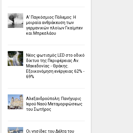
Α' Παγκόσμιος Πόλεμος: Η
μοιραία ανθράκευση των
γερμανικών πλοίων Γκαίμπεν
και Μπρεσλάου
Νέος φωτισμός LED στο οδικό
δίκτυο της Περιφέρειας Αν.
Μακεδονίας - Θράκης.
Εξοικονόμηση ενέργειας 62% -
69%
Αλεξανδρούπολη: Πανήγυρις
Ιερού Ναού Μεταμορφώσεως
του Σωτήρος
Οι νησίδες του Δέλτα του