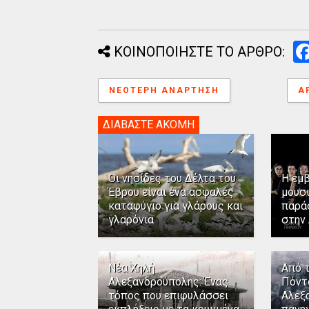
ΚΟΙΝΟΠΟΙΗΣΤΕ ΤΟ ΑΡΘΡΟ:
ΝΕΌΤΕΡΗ ΑΝΆΡΤΗΣΗ
Α
ΔΙΑΒΑΣΤΕ ΑΚΟΜΗ
Οι νησίδες του Δέλτα του
Η εμ
Έβρου είναι ένα ασφαλές
μουσ
καταφύγιο για γλάρους και
παρά
γλαρόνια
στην
Νέα Χηλή
Από 
Αλεξανδρούπολης: Ένας
Πόντ
τόπος που επιφυλάσσει
Αλεξ