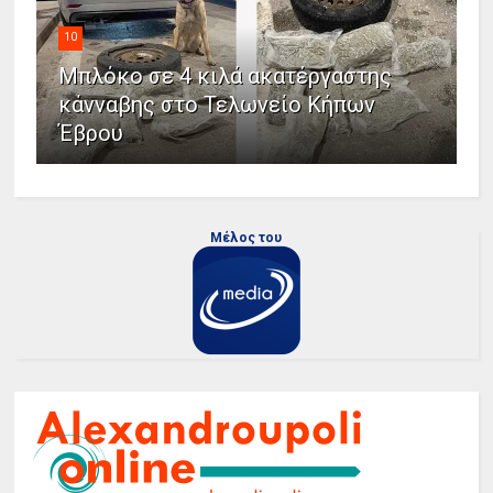
10
Μπλόκο σε 4 κιλά ακατέργαστης
κάνναβης στο Τελωνείο Κήπων
Έβρου
Μέλος του