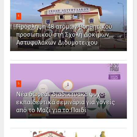
4
Πρόσληψη 48 ατόμων βοηθητικού
προσωπικού στη Σχολή Δοκίμων
Αστυφυλάκων Διδυμοτείχου
5
Νέα δωρεάν διαδικτυακά ψυχο-
εκπαιδευτικά σεμινάρια για γονείς
από το Μαζί για το Παιδί