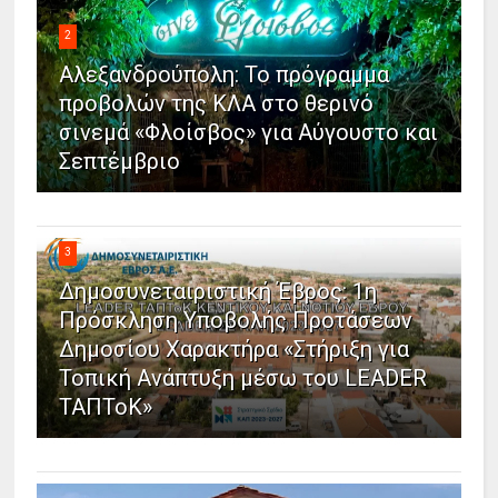
2
Αλεξανδρούπολη: Το πρόγραμμα
προβολών της ΚΛΑ στο θερινό
σινεμά «Φλοίσβος» για Αύγουστο και
Σεπτέμβριο
3
Δημοσυνεταιριστική Έβρος: 1η
Πρόσκληση Υποβολής Προτάσεων
Δημοσίου Χαρακτήρα «Στήριξη για
Τοπική Ανάπτυξη μέσω του LEADER
ΤΑΠΤοΚ»