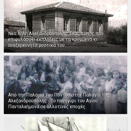
Νέα Χηλή Αλεξανδρούπολης: Ένας τόπος που
επιφυλάσσει εκπλήξεις με τα κρυμμένα κι
ανεξερεύνητα μυστικά του
Από την Παλαγία του Πόντου στην Παλαγία της
Αλεξανδρούπολης - Το πανηγύρι του Αγίου
Παντελεήμονα σε αλλοτινές εποχές