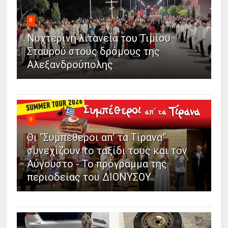
8
Νυχτερινή λιτανεία του Τιμίου
Σταυρού στους δρόμους της
Αλεξανδρούπολης
9
Οι “Συμπέθεροι απ’ τα Τίρανα”
συνεχίζουν το ταξίδι τους και τον
Αύγουστο - Το πρόγραμμα της
περιοδείας του ΔΙΟΝΥΣΟΥ