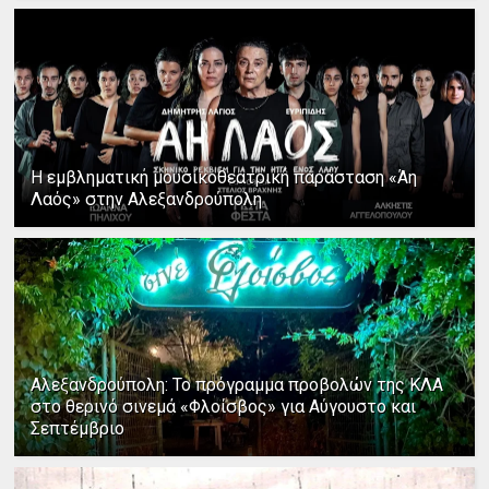
Η εμβληματική μουσικοθεατρική παράσταση «Άη
Λαός» στην Αλεξανδρούπολη
Αλεξανδρούπολη: Το πρόγραμμα προβολών της ΚΛΑ
στο θερινό σινεμά «Φλοίσβος» για Αύγουστο και
Σεπτέμβριο