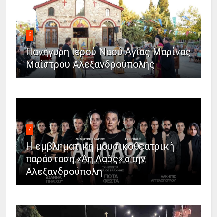
6
Πανήγυρη Ιερού Ναού Αγίας Μαρίνας
Μαΐστρου Αλεξανδρούπολης
7
Η εμβληματική μουσικοθεατρική
παράσταση «Άη Λαός» στην
Αλεξανδρούπολη