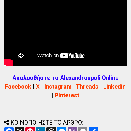
Ακολουθήστε το Alexandroupoli Online
Facebook
|
X
|
Instagram
|
Threads
|
Linkedin
|
Pinterest
ΚΟΙΝΟΠΟΙΗΣΤΕ ΤΟ ΑΡΘΡΟ:
F
X
P
L
T
M
V
P
Α