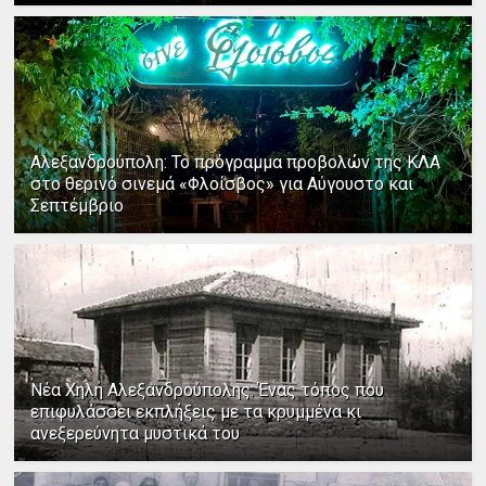
Αλεξανδρούπολη: Το πρόγραμμα προβολών της ΚΛΑ
στο θερινό σινεμά «Φλοίσβος» για Αύγουστο και
Σεπτέμβριο
Νέα Χηλή Αλεξανδρούπολης: Ένας τόπος που
επιφυλάσσει εκπλήξεις με τα κρυμμένα κι
ανεξερεύνητα μυστικά του