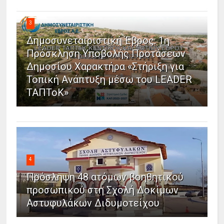
3
Δημοσυνεταιριστική Έβρος: 1η
Πρόσκληση Υποβολής Προτάσεων
Δημοσίου Χαρακτήρα «Στήριξη για
Τοπική Ανάπτυξη μέσω του LEADER
ΤΑΠΤοΚ»
4
Πρόσληψη 48 ατόμων βοηθητικού
προσωπικού στη Σχολή Δοκίμων
Αστυφυλάκων Διδυμοτείχου