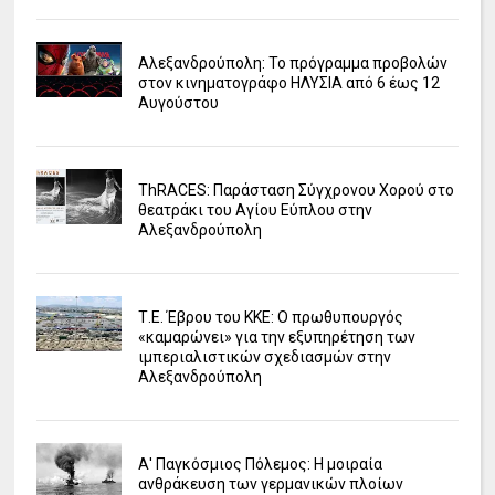
Αλεξανδρούπολη: Το πρόγραμμα προβολών
στον κινηματογράφο ΗΛΥΣΙΑ από 6 έως 12
Αυγούστου
ΤhRACES: Παράσταση Σύγχρονου Χορού στο
θεατράκι του Αγίου Εύπλου στην
Αλεξανδρούπολη
Τ.Ε. Έβρου του ΚΚΕ: Ο πρωθυπουργός
«καμαρώνει» για την εξυπηρέτηση των
ιμπεριαλιστικών σχεδιασμών στην
Αλεξανδρούπολη
Α' Παγκόσμιος Πόλεμος: Η μοιραία
ανθράκευση των γερμανικών πλοίων