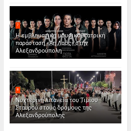
7
Η εμβληματική μουσικοθεατρική
παράσταση «Άη Λαός» στην
Αλεξανδρούπολη
8
Νυχτερινή λιτανεία του Τιμίου
Σταυρού στους δρόμους της
Αλεξανδρούπολης