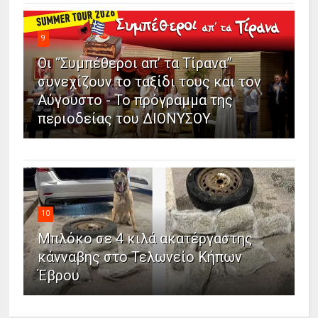
9
Οι “Συμπέθεροι απ’ τα Τίρανα”
συνεχίζουν το ταξίδι τους και τον
Αύγουστο - Το πρόγραμμα της
περιοδείας του ΔΙΟΝΥΣΟΥ
10
Μπλόκο σε 4 κιλά ακατέργαστης
κάνναβης στο Τελωνείο Κήπων
Έβρου