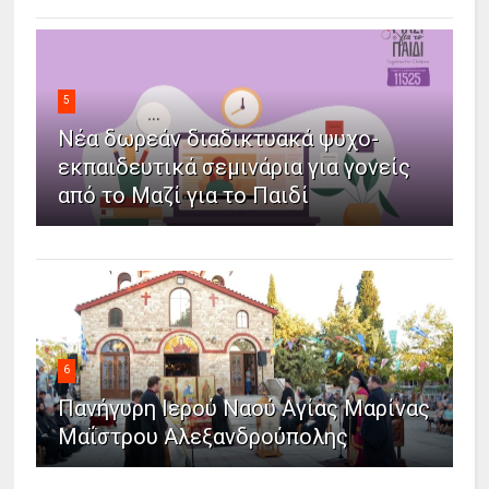
5
Νέα δωρεάν διαδικτυακά ψυχο-
εκπαιδευτικά σεμινάρια για γονείς
από το Μαζί για το Παιδί
6
Πανήγυρη Ιερού Ναού Αγίας Μαρίνας
Μαΐστρου Αλεξανδρούπολης