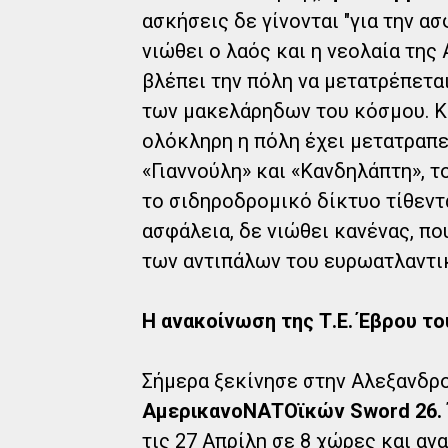
ασκήσεις δε γίνονται "για την α
νιώθει ο λαός και η νεολαία της
βλέπει την πόλη να μετατρέπετα
των μακελάρηδων του κόσμου. Κα
ολόκληρη η πόλη έχει μετατραπε
«Γιαννούλη» και «Κανδηλάπτη», το
το σιδηροδρομικό δίκτυο τίθεντ
ασφάλεια, δε νιώθει κανένας, π
των αντιπάλων του ευρωατλαντικ
Η ανακοίνωση της Τ.Ε. Έβρου το
Σήμερα ξεκίνησε στην Αλεξανδρ
ΑμερικανοΝΑΤΟϊκών Sword 26.
τις 27 Απρίλη σε 8 χώρες και αν