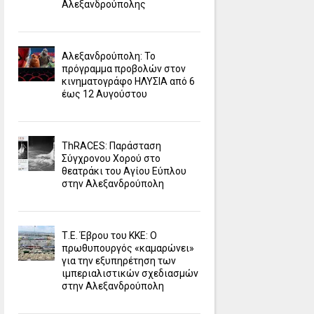
Αλεξανδρούπολης
Αλεξανδρούπολη: Το
πρόγραμμα προβολών στον
κινηματογράφο ΗΛΥΣΙΑ από 6
έως 12 Αυγούστου
ΤhRACES: Παράσταση
Σύγχρονου Χορού στο
θεατράκι του Αγίου Εύπλου
στην Αλεξανδρούπολη
Τ.Ε. Έβρου του ΚΚΕ: Ο
πρωθυπουργός «καμαρώνει»
για την εξυπηρέτηση των
ιμπεριαλιστικών σχεδιασμών
στην Αλεξανδρούπολη