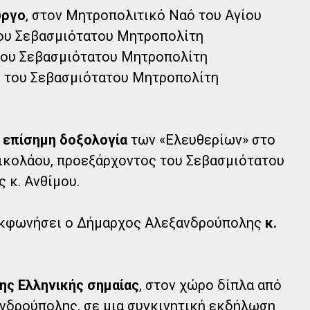
υργο
, στον Μητροπολιτικό Ναό του Αγίου
ου Σεβασμιότατου Μητροπολίτη
του Σεβασμιότατου Μητροπολίτη
ι του Σεβασμιότατου Μητροπολίτη
η
επίσημη δοξολογία
των «Ελευθερίων» στο
ικολάου, προεξάρχοντος του Σεβασμιότατου
κ. Ανθίμου.
κφωνήσει ο Δήμαρχος Αλεξανδρούπολης
κ.
ης Ελληνικής σημαίας
, στον χώρο δίπλα από
νδρούπολης, σε μια συγκινητική εκδήλωση