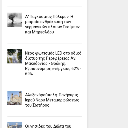
Α' Παγκόσμιος Πόλεμος: Η
μοιραία ανθράκευση των
γερμανικών πλοίων Γκαίμπεν
και Μπρεσλάου
Νέος φωτισμός LED στο οδικό
δίκτυο της Περιφέρειας Αν.
Μακεδονίας - Θράκης.
Εξοικονόμηση ενέργειας 62% -
69%
Αλεξανδρούπολη: Πανήγυρις
Ιερού Ναού Μεταμορφώσεως
του Σωτήρος
Οι νησίδες του Δέλτα του