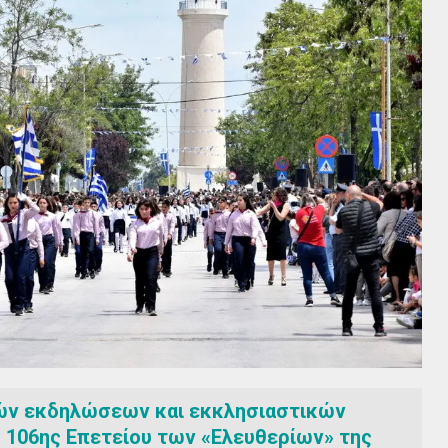
ών εκδηλώσεων και εκκλησιαστικών
 106ης Επετείου των «Ελευθερίων» της