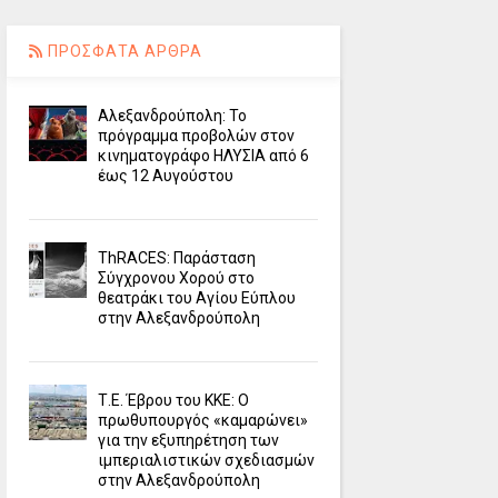
ΠΡΟΣΦΑΤΑ ΑΡΘΡΑ
Αλεξανδρούπολη: Το
πρόγραμμα προβολών στον
κινηματογράφο ΗΛΥΣΙΑ από 6
έως 12 Αυγούστου
ΤhRACES: Παράσταση
Σύγχρονου Χορού στο
θεατράκι του Αγίου Εύπλου
στην Αλεξανδρούπολη
Τ.Ε. Έβρου του ΚΚΕ: Ο
πρωθυπουργός «καμαρώνει»
για την εξυπηρέτηση των
ιμπεριαλιστικών σχεδιασμών
στην Αλεξανδρούπολη