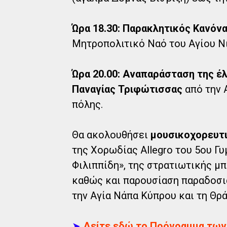
Ώρα 18.30: Παρακλητικός Κανόν
Μητροπολιτικό Ναό του Αγίου Ν
Ώρα 20.00: Αναπαράσταση της έ
Παναγίας Τριφώτισσας
από την 
πόλης.
Θα ακολουθήσει
μουσικοχορευτ
της Χορωδίας Allegro του 5ου Γ
Φιλιππίδη», της στρατιωτικής μ
καθώς και παρουσίαση παραδοσι
την Αγία Νάπα Κύπρου και τη Θρά
➤
Δείτε εδώ το Πρόγραμμα των