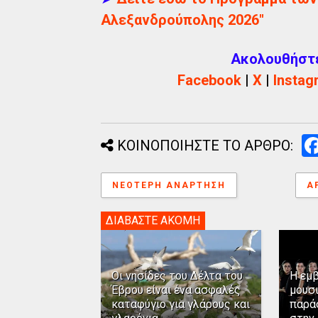
Αλεξανδρούπολης 2026"
Ακολουθήστε 
Facebook
|
X
|
Instag
ΚΟΙΝΟΠΟΙΗΣΤΕ ΤΟ ΑΡΘΡΟ:
ΝΕΌΤΕΡΗ ΑΝΆΡΤΗΣΗ
Α
ΔΙΑΒΑΣΤΕ ΑΚΟΜΗ
Οι νησίδες του Δέλτα του
Η εμ
Έβρου είναι ένα ασφαλές
μουσ
καταφύγιο για γλάρους και
παρά