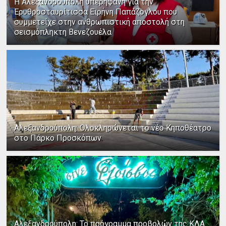
Η Αλεξανδρούπολη υπερήφανη για την
Ερυθροσταυρίτισσα Ειρήνη Παπάζογλου που
συμμετείχε στην ανθρωπιστική αποστολή στη
σεισμόπληκτη Βενεζουέλα
Αλεξανδρούπολη: Ολοκληρώνεται το νέο Κηποθέατρο
στο Πάρκο Προσκόπων
Αλεξανδρούπολη: Το πρόγραμμα προβολών της ΚΛΑ