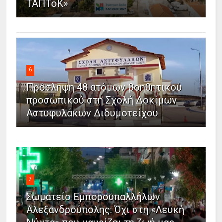
ΤΑΠΤοΚ»
6
Πρόσληψη 48 ατόμων βοηθητικού
προσωπικού στη Σχολή Δοκίμων
Αστυφυλάκων Διδυμοτείχου
7
Σωματείο Εμποροϋπαλλήλων
Αλεξανδρούπολης: Όχι στη «Λευκή