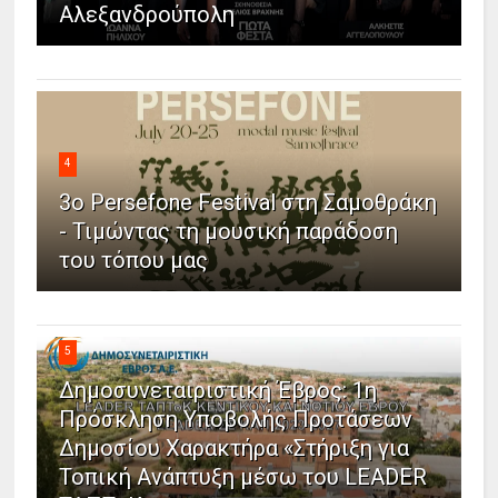
Αλεξανδρούπολη
4
3ο Persefone Festival στη Σαμοθράκη
- Τιμώντας τη μουσική παράδοση
του τόπου μας
5
Δημοσυνεταιριστική Έβρος: 1η
Πρόσκληση Υποβολής Προτάσεων
Δημοσίου Χαρακτήρα «Στήριξη για
Τοπική Ανάπτυξη μέσω του LEADER