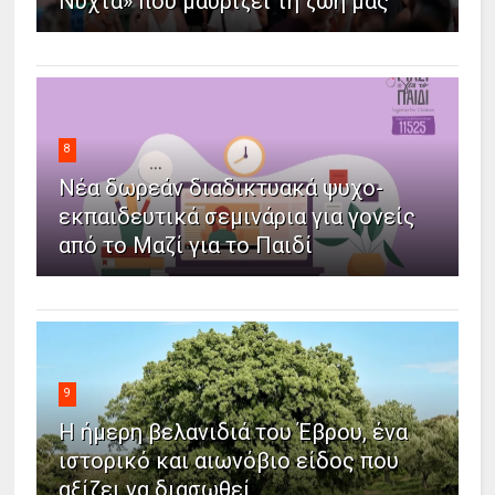
Νύχτα» που μαυρίζει τη ζωή μας
8
Νέα δωρεάν διαδικτυακά ψυχο-
εκπαιδευτικά σεμινάρια για γονείς
από το Μαζί για το Παιδί
9
Η ήμερη βελανιδιά του Έβρου, ένα
ιστορικό και αιωνόβιο είδος που
αξίζει να διασωθεί