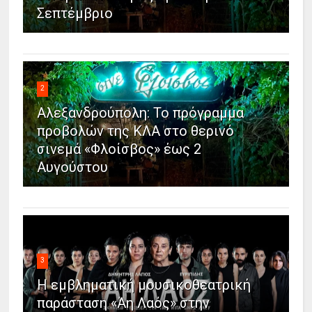
Σεπτέμβριο
2
Αλεξανδρούπολη: Το πρόγραμμα
προβολών της ΚΛΑ στο θερινό
σινεμά «Φλοίσβος» έως 2
Αυγούστου
3
Η εμβληματική μουσικοθεατρική
παράσταση «Άη Λαός» στην