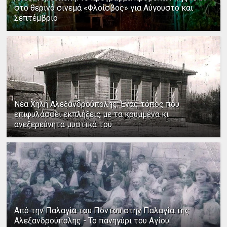
στο θερινό σινεμά «Φλοίσβος» για Αύγουστο και
Σεπτέμβριο
Νέα Χηλή Αλεξανδρούπολης: Ένας τόπος που
επιφυλάσσει εκπλήξεις με τα κρυμμένα κι
ανεξερεύνητα μυστικά του
Από την Παλαγία του Πόντου στην Παλαγία της
Αλεξανδρούπολης - Το πανηγύρι του Αγίου