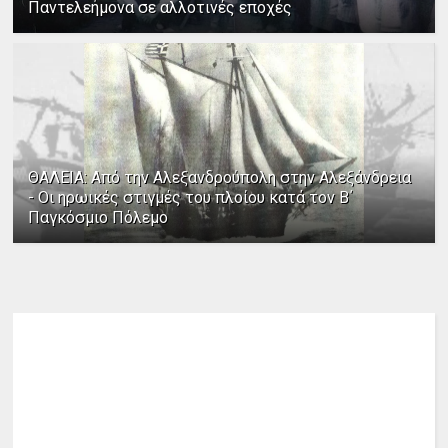
Παντελεήμονα σε αλλοτινές εποχές
ΘΑΛΕΙΑ: Από την Αλεξανδρούπολη στην Αλεξάνδρεια
- Οι ηρωικές στιγμές του πλοίου κατά τον Β΄
Παγκόσμιο Πόλεμο