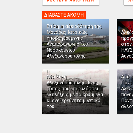
ΝΕΌΤΕΡΗ ΑΝΆΡΤΗΣΗ
Α
ΔΙΑΒΑΣΤΕ ΑΚΟΜΗ
Επίσημη αδειοδότηση της
Μονάδας Ιατρικώς
Αλεξ
Υποβοηθούμενης
πρόγ
Αναπαραγωγής του
στον
Νοσοκομείου
ΗΛΥΣ
Αλεξανδρούπολης
Αυγο
Νέα Χηλή
Από 
Αλεξανδρούπολης: Ένας
Πόντ
τόπος που επιφυλάσσει
Αλεξ
εκπλήξεις με τα κρυμμένα
πανηγ
κι ανεξερεύνητα μυστικά
Παντ
του
αλλο