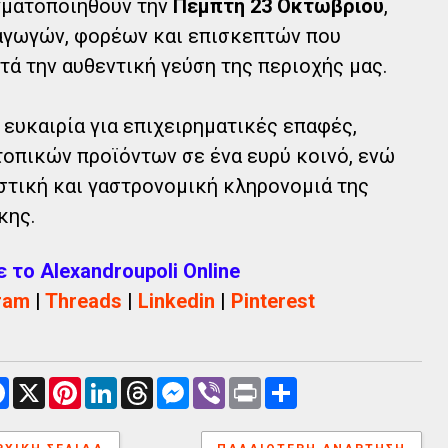
γματοποιηθούν την
Πέμπτη 23 Οκτωβρίου
,
ραγωγών, φορέων και επισκεπτών που
τά την αυθεντική γεύση της περιοχής μας.
 ευκαιρία για επιχειρηματικές επαφές,
οπικών προϊόντων σε ένα ευρύ κοινό, ενώ
στική και γαστρονομική κληρονομιά της
κης.
το Alexandroupoli Online
ram
|
Threads
|
Linkedin
|
Pinterest
F
X
P
L
T
M
V
P
Α
a
i
i
h
e
i
r
ν
c
n
n
r
s
b
i
τ
e
t
k
e
s
e
n
α