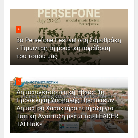
4
3ο Persefone Festival στη Σαμοθράκη
- Τιμώντας τη μουσική παράδοση
του τόπου μας
5
Δημοσυνεταιριστική Έβρος: 1η
Πρόσκληση Υποβολής Προτάσεων
Δημοσίου Χαρακτήρα «Στήριξη για
Τοπική Ανάπτυξη μέσω του LEADER
ΤΑΠΤοΚ»