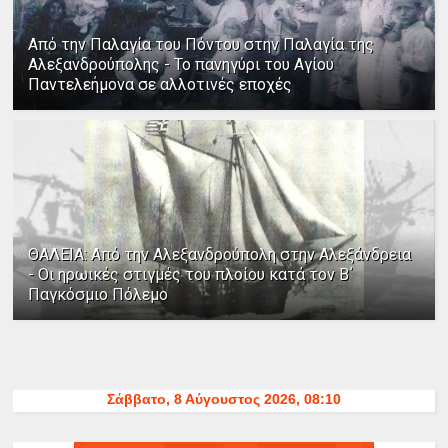
Από την Παλαγία του Πόντου στην Παλαγία της
Αλεξανδρούπολης - Το πανηγύρι του Αγίου
Παντελεήμονα σε αλλοτινές εποχές
ΘΑΛΕΙΑ: Από την Αλεξανδρούπολη στην Αλεξάνδρεια
- Οι ηρωικές στιγμές του πλοίου κατά τον Β΄
Παγκόσμιο Πόλεμο