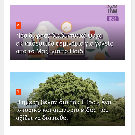
8
Νέα δωρεάν διαδικτυακά ψυχο-
εκπαιδευτικά σεμινάρια για γονείς
από το Μαζί για το Παιδί
9
Η ήμερη βελανιδιά του Έβρου, ένα
ιστορικό και αιωνόβιο είδος που
αξίζει να διασωθεί