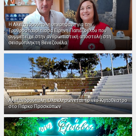
Η Αλεξανδρούπολη υπερήφανη για την
Ερυθροσταυρίτισσα Ειρήνη Παπάζογλου που
συμμετείχε στην ανθρωπιστική αποστολή στη
σεισμόπληκτη Βενεζουέλα
Αλεξανδρούπολη: Ολοκληρώνεται το νέο Κηποθέατρο
στο Πάρκο Προσκόπων