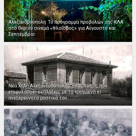
Αλεξανδρούπολη: Το πρόγραμμα προβολών της ΚΛΑ
στο θερινό σινεμά «Φλοίσβος» για Αύγουστο και
Σεπτέμβριο
Νέα Χηλή Αλεξανδρούπολης: Ένας τόπος που
επιφυλάσσει εκπλήξεις με τα κρυμμένα κι
ανεξερεύνητα μυστικά του