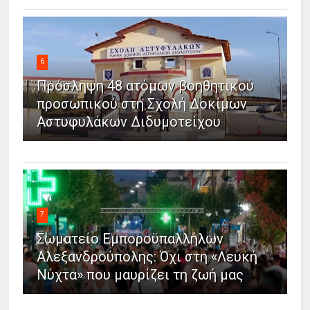
6
Πρόσληψη 48 ατόμων βοηθητικού
προσωπικού στη Σχολή Δοκίμων
Αστυφυλάκων Διδυμοτείχου
7
Σωματείο Εμποροϋπαλλήλων
Αλεξανδρούπολης: Όχι στη «Λευκή
Νύχτα» που μαυρίζει τη ζωή μας