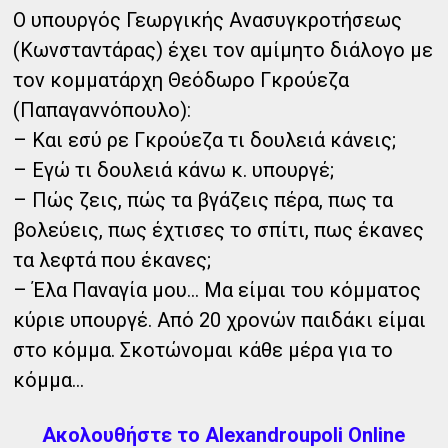
Ο υπουργός Γεωργικής Ανασυγκροτήσεως
(Κωνσταντάρας) έχει τον αμίμητο διάλογο με
τον κομματάρχη Θεόδωρο Γκρούεζα
(Παπαγαννόπουλο):
– Και εσύ ρε Γκρούεζα τι δουλειά κάνεις;
– Εγώ τι δουλειά κάνω κ. υπουργέ;
– Πώς ζεις, πώς τα βγάζεις πέρα, πως τα
βολεύεις, πως έχτισες το σπίτι, πως έκανες
τα λεφτά που έκανες;
– Έλα Παναγία μου... Μα είμαι του κόμματος
κύριε υπουργέ. Από 20 χρονών παιδάκι είμαι
στο κόμμα. Σκοτώνομαι κάθε μέρα για το
κόμμα...
Ακολουθήστε το Alexandroupoli Online