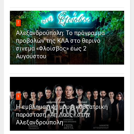
2
Αλεξανδρούπολη: Το πρόγραμμα
προβολών της ΚΛΑ στο θερινό
σινεμά «Φλοίσβος» έως 2
Αυγούστου
3
Η εμβληματική μουσικοθεατρική
παράσταση «Άη Λαός» στην
Αλεξανδρούπολη