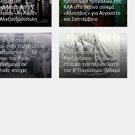
βληματική
πρόγραμμα προβολών της
ικοθεατρική
ΚΛΑ στο θερινό σινεμά
σταση «Άη Λαός»
«Φλοίσβος» για Αύγουστο
 Αλεξανδρούπολη
και Σεπτέμβριο
την Παλαγία του
ου στην Παλαγία της
ΘΑΛΕΙΑ: Από την
ανδρούπολης - Το
Αλεξανδρούπολη στην
ύρι του Αγίου
Αλεξάνδρεια - Οι ηρωικές
ελεήμονα σε
στιγμές του πλοίου κατά
τινές εποχές
τον Β΄ Παγκόσμιο Πόλεμο