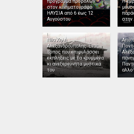
πρόγραμμα προβολών
Η εμ
στον κινηματογράφο
μουσ
ΗΛΥΣΙΑ από 6 έως 12
παρά
Αυγούστου
στην
Νέα Χηλή
Από 
Αλεξανδρούπολης: Ένας
Πόντ
τόπος που επιφυλάσσει
Αλεξ
εκπλήξεις με τα κρυμμένα
πανηγ
κι ανεξερεύνητα μυστικά
Παντ
του
αλλο