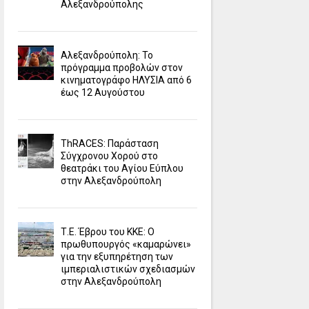
Αλεξανδρούπολης
Αλεξανδρούπολη: Το
πρόγραμμα προβολών στον
κινηματογράφο ΗΛΥΣΙΑ από 6
έως 12 Αυγούστου
ΤhRACES: Παράσταση
Σύγχρονου Χορού στο
θεατράκι του Αγίου Εύπλου
στην Αλεξανδρούπολη
Τ.Ε. Έβρου του ΚΚΕ: Ο
πρωθυπουργός «καμαρώνει»
για την εξυπηρέτηση των
ιμπεριαλιστικών σχεδιασμών
στην Αλεξανδρούπολη