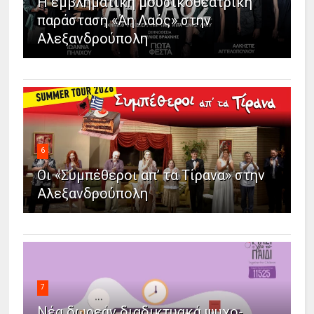
Η εμβληματική μουσικοθεατρική
παράσταση «Άη Λαός» στην
Αλεξανδρούπολη
6
Οι «Συμπέθεροι απ’ τα Τίρανα» στην
Αλεξανδρούπολη
7
Νέα δωρεάν διαδικτυακά ψυχο-