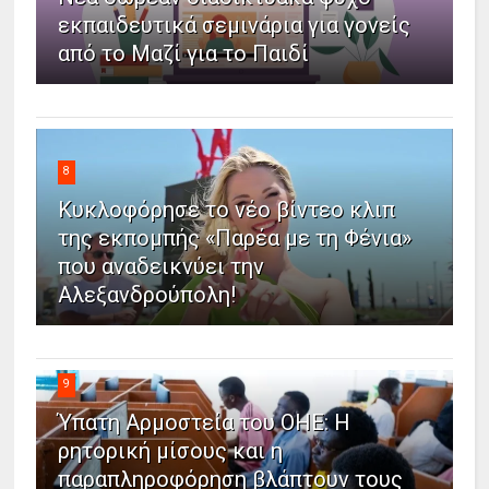
εκπαιδευτικά σεμινάρια για γονείς
από το Μαζί για το Παιδί
8
Κυκλοφόρησε το νέο βίντεο κλιπ
της εκπομπής «Παρέα με τη Φένια»
που αναδεικνύει την
Αλεξανδρούπολη!
9
Ύπατη Αρμοστεία του ΟΗΕ: Η
ρητορική μίσους και η
παραπληροφόρηση βλάπτουν τους