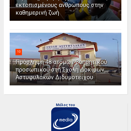
εκτοπισμένους ανθρώπους στην
καθημερινή ζωή
10
Πρόσληψη 48 ατόμων βοηθητικού
προσωπικού στη Σχολή Δοκίμων
Αστυφυλάκων Διδυμοτείχου
Μέλος του