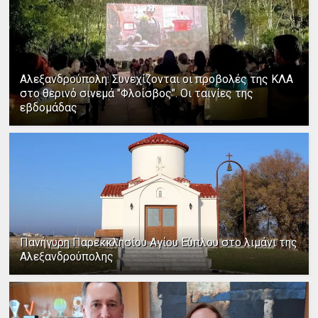
Αλεξανδρούπολη: Συνεχίζονται οι προβολές της ΚΛΑ
στο θερινό σινεμά "Φλοίσβος". Οι ταινίες της
εβδομάδας
Πανήγυρη Παρεκκλησίου Αγίου Εύπλου στο λιμάνι της
Αλεξανδρούπολης