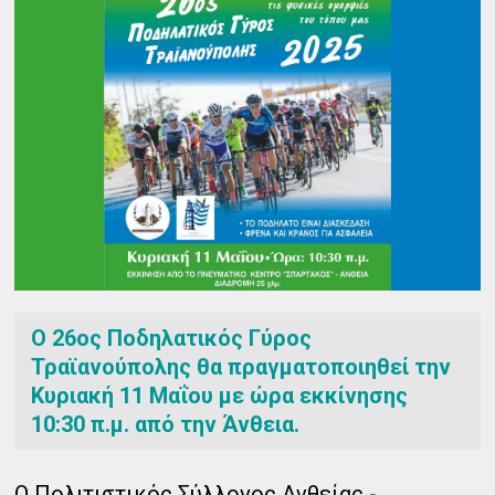
Ο 26ος Ποδηλατικός Γύρος
Τραϊανούπολης θα πραγματοποιηθεί την
Κυριακή 11 Μαΐου με ώρα εκκίνησης
10:30 π.μ. από την Άνθεια.
Ο Πολιτιστικός Σύλλογος Ανθείας -