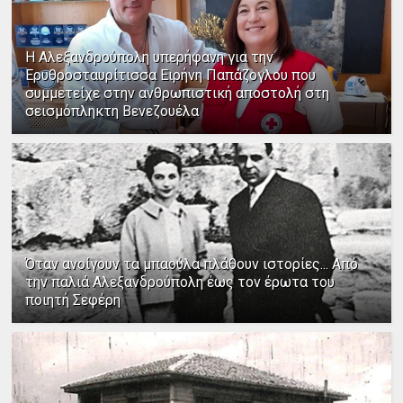
Η Αλεξανδρούπολη υπερήφανη για την
Ερυθροσταυρίτισσα Ειρήνη Παπάζογλου που
συμμετείχε στην ανθρωπιστική αποστολή στη
σεισμόπληκτη Βενεζουέλα
Όταν ανοίγουν τα μπαούλα πλάθουν ιστορίες... Από
την παλιά Αλεξανδρούπολη έως τον έρωτα του
ποιητή Σεφέρη