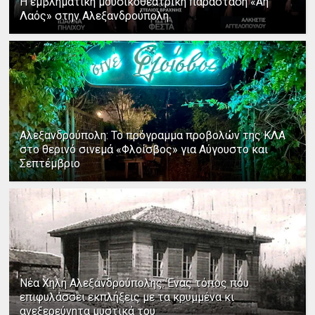
Η εμβληματική μουσικοθεατρική παράσταση «Άη
Λαός» στην Αλεξανδρούπολη
Αλεξανδρούπολη: Το πρόγραμμα προβολών της ΚΛΑ
στο θερινό σινεμά «Φλοίσβος» για Αύγουστο και
Σεπτέμβριο
Νέα Χηλή Αλεξανδρούπολης: Ένας τόπος που
επιφυλάσσει εκπλήξεις με τα κρυμμένα κι
ανεξερεύνητα μυστικά του