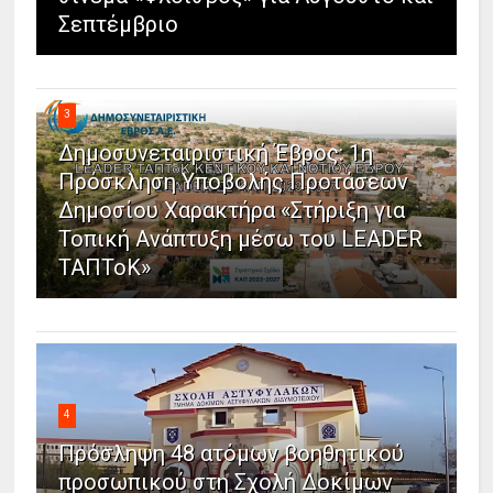
Σεπτέμβριο
3
Δημοσυνεταιριστική Έβρος: 1η
Πρόσκληση Υποβολής Προτάσεων
Δημοσίου Χαρακτήρα «Στήριξη για
Τοπική Ανάπτυξη μέσω του LEADER
ΤΑΠΤοΚ»
4
Πρόσληψη 48 ατόμων βοηθητικού
προσωπικού στη Σχολή Δοκίμων