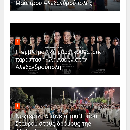
Μαΐστρου Αλεξανδρούπολης
7
Η εμβληματική μουσικοθεατρική
παράσταση «Άη Λαός» στην
Αλεξανδρούπολη
8
Νυχτερινή λιτανεία του Τιμίου
Σταυρού στους δρόμους της