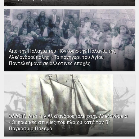
Από την Παλαγία του Πόντου στην Παλαγία της
Αλεξανδρούπολης - Το πανηγύρι του Αγίου
Παντελεήμονα σε αλλοτινές εποχές
ΘΑΛΕΙΑ: Από την Αλεξανδρούπολη στην Αλεξάνδρεια
- Οι ηρωικές στιγμές του πλοίου κατά τον Β΄
Παγκόσμιο Πόλεμο