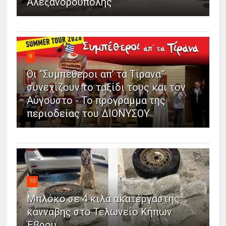
Αλεξανδρούπολης
9
Οι “Συμπέθεροι απ’ τα Τίρανα”
συνεχίζουν το ταξίδι τους και τον
Αύγουστο - Το πρόγραμμα της
περιοδείας του ΔΙΟΝΥΣΟΥ
10
Μπλόκο σε 4 κιλά ακατέργαστης
κάνναβης στο Τελωνείο Κήπων
Έβρου