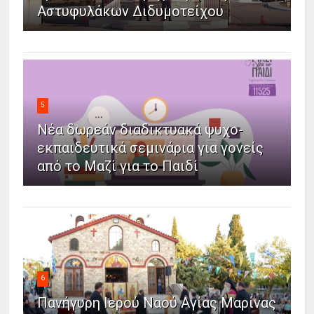
Αστυφυλάκων Διδυμοτείχου
5
Νέα δωρεάν διαδικτυακά ψυχο-
εκπαιδευτικά σεμινάρια για γονείς
από το Μαζί για το Παιδί
6
Πανήγυρη Ιερού Ναού Αγίας Μαρίνας