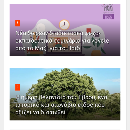
8
Νέα δωρεάν διαδικτυακά ψυχο-
εκπαιδευτικά σεμινάρια για γονείς
από το Μαζί για το Παιδί
9
Η ήμερη βελανιδιά του Έβρου, ένα
ιστορικό και αιωνόβιο είδος που
αξίζει να διασωθεί