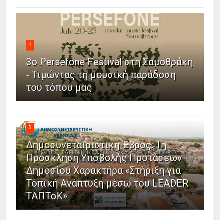
4
3ο Persefone Festival στη Σαμοθράκη
- Τιμώντας τη μουσική παράδοση
του τόπου μας
5
Δημοσυνεταιριστική Έβρος: 1η
Πρόσκληση Υποβολής Προτάσεων
Δημοσίου Χαρακτήρα «Στήριξη για
Τοπική Ανάπτυξη μέσω του LEADER
ΤΑΠΤοΚ»