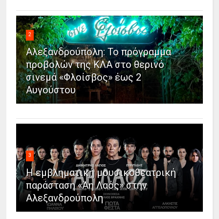
2
Αλεξανδρούπολη: Το πρόγραμμα
προβολών της ΚΛΑ στο θερινό
σινεμά «Φλοίσβος» έως 2
Αυγούστου
3
Η εμβληματική μουσικοθεατρική
παράσταση «Άη Λαός» στην
Αλεξανδρούπολη