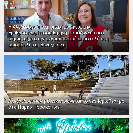
Η Αλεξανδρούπολη υπερήφανη για την
Ερυθροσταυρίτισσα Ειρήνη Παπάζογλου που
συμμετείχε στην ανθρωπιστική αποστολή στη
σεισμόπληκτη Βενεζουέλα
Αλεξανδρούπολη: Ολοκληρώνεται το νέο Κηποθέατρο
στο Πάρκο Προσκόπων