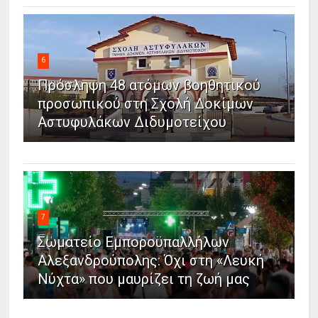
6
Πρόσληψη 48 ατόμων βοηθητικού
προσωπικού στη Σχολή Δοκίμων
Αστυφυλάκων Διδυμοτείχου
7
Σωματείο Εμποροϋπαλλήλων
Αλεξανδρούπολης: Όχι στη «Λευκή
Νύχτα» που μαυρίζει τη ζωή μας