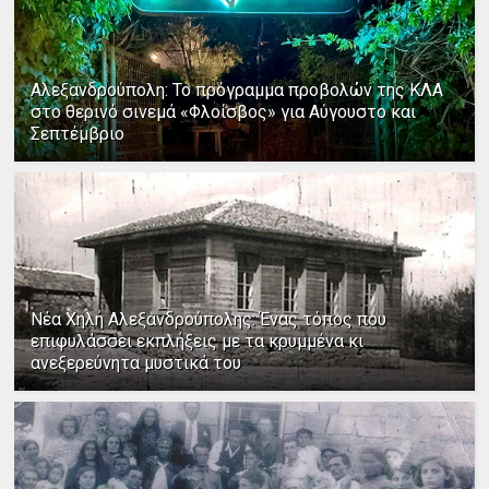
Αλεξανδρούπολη: Το πρόγραμμα προβολών της ΚΛΑ
στο θερινό σινεμά «Φλοίσβος» για Αύγουστο και
Σεπτέμβριο
Νέα Χηλή Αλεξανδρούπολης: Ένας τόπος που
επιφυλάσσει εκπλήξεις με τα κρυμμένα κι
ανεξερεύνητα μυστικά του