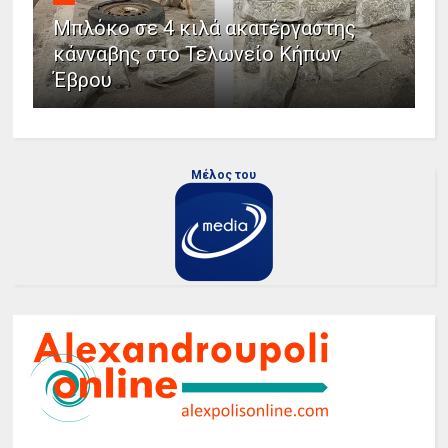
Μπλόκο σε 4 κιλά ακατέργαστης
κάνναβης στο Τελωνείο Κήπων
Έβρου
Μέλος του