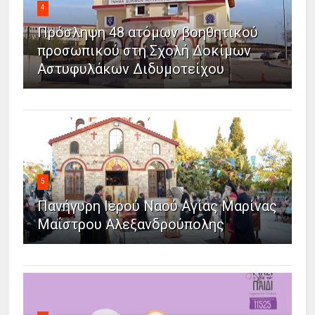
4
Πρόσληψη 48 ατόμων βοηθητικού
προσωπικού στη Σχολή Δοκίμων
Αστυφυλάκων Διδυμοτείχου
5
Πανήγυρη Ιερού Ναού Αγίας Μαρίνας
Μαΐστρου Αλεξανδρούπολης