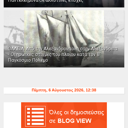
Παντελεήμονα σε αλλοτινές εποχές
ΘΑΛΕΙΑ: Από την Αλεξανδρούπολη στην Αλεξάνδρεια
- Οι ηρωικές στιγμές του πλοίου κατά τον Β΄
Παγκόσμιο Πόλεμο