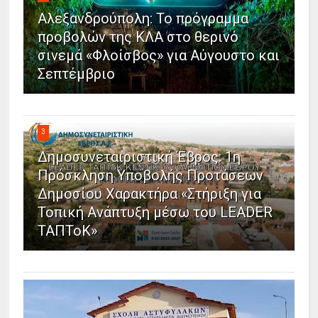
Αλεξανδρούπολη: Το πρόγραμμα
προβολών της ΚΛΑ στο θερινό
σινεμά «Φλοίσβος» για Αύγουστο και
Σεπτέμβριο
3
Δημοσυνεταιριστική Έβρος: 1η
Πρόσκληση Υποβολής Προτάσεων
Δημοσίου Χαρακτήρα «Στήριξη για
Τοπική Ανάπτυξη μέσω του LEADER
ΤΑΠΤοΚ»