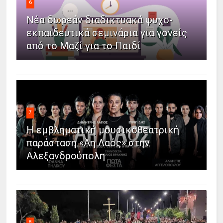
6
Νέα δωρεάν διαδικτυακά ψυχο-
εκπαιδευτικά σεμινάρια για γονείς
από το Μαζί για το Παιδί
7
Η εμβληματική μουσικοθεατρική
παράσταση «Άη Λαός» στην
Αλεξανδρούπολη
8