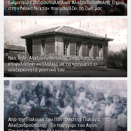
Σωματείο Εμποροϋπαλλήλων Αλεξανδρούπολης: Όχι
στη «Λευκή Νύχτα» που μαυρίζει τη ζωή μας
Νέα Χηλή Αλεξανδρούπολης: Ένας τόπος που
επιφυλάσσει εκπλήξεις με τα κρυμμένα κι
ανεξερεύνητα μυστικά του
Από την Παλαγία του Πόντου στην Παλαγία της
Αλεξανδρούπολης - Το πανηγύρι του Αγίου