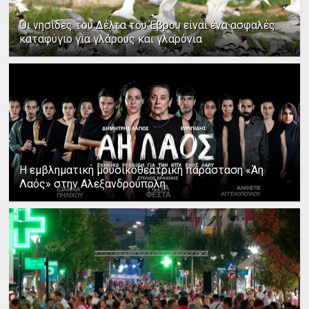
Οι νησίδες του Δέλτα του Έβρου είναι ένα ασφαλές
καταφύγιο για γλάρους και γλαρόνια
Η εμβληματική μουσικοθεατρική παράσταση «Άη
Λαός» στην Αλεξανδρούπολη