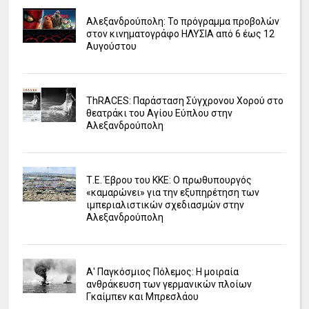
Αλεξανδρούπολη: Το πρόγραμμα προβολών
στον κινηματογράφο ΗΛΥΣΙΑ από 6 έως 12
Αυγούστου
ΤhRACES: Παράσταση Σύγχρονου Χορού στο
θεατράκι του Αγίου Εύπλου στην
Αλεξανδρούπολη
Τ.Ε. Έβρου του ΚΚΕ: Ο πρωθυπουργός
«καμαρώνει» για την εξυπηρέτηση των
ιμπεριαλιστικών σχεδιασμών στην
Αλεξανδρούπολη
Α' Παγκόσμιος Πόλεμος: Η μοιραία
ανθράκευση των γερμανικών πλοίων
Γκαίμπεν και Μπρεσλάου