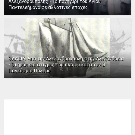
Αλεξανδρούπολης - Το πανηγύρι του Αγίου
Παντελεήμονα σε αλλοτινές εποχές
ΘΑΛΕΙΑ: Από την Αλεξανδρούπολη στην Αλεξάνδρεια
- Οι ηρωικές στιγμές του πλοίου κατά τον Β΄
Παγκόσμιο Πόλεμο