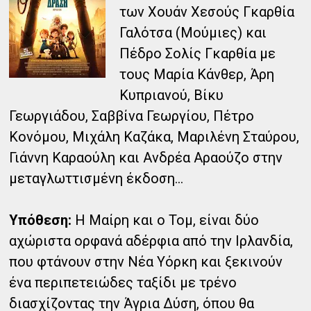
των Χουάν Χεσούς Γκαρθία
Γαλότσα (Μούμιες) και
Πέδρο Σολίς Γκαρθία με
τους Μαρία Κάνθερ, Άρη
Κυπριανού, Βίκυ
Γεωργιάδου, Σαββίνα Γεωργίου, Πέτρο
Κονόμου, Μιχάλη Καζάκα, Μαριλένη Σταύρου,
Γιάννη Καραούλη και Ανδρέα Αραούζο στην
μεταγλωττισμένη έκδοση...
Υπόθεση:
Η Μαίρη και ο Τομ, είναι δύο
αχώριστα ορφανά αδέρφια από την Ιρλανδία,
που φτάνουν στην Νέα Υόρκη και ξεκινούν
ένα περιπετειώδες ταξίδι με τρένο
διασχίζοντας την Άγρια Δύση, όπου θα