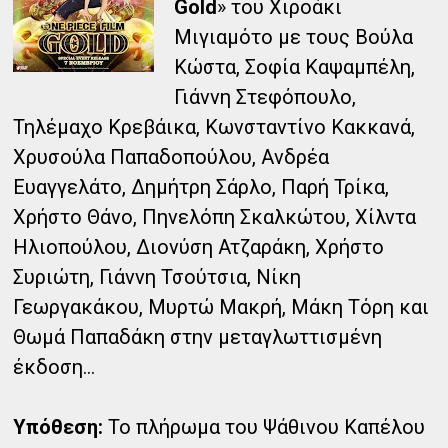
Gold
» του Χιροάκι
Μιγιαμότο με τους Βούλα
Κώστα, Σοφία Καψαμπέλη,
Γιάννη Στεφόπουλο,
Τηλέμαχο Κρεβάικα, Κωνσταντίνο Κακκανά,
Χρυσούλα Παπαδοπούλου, Ανδρέα
Ευαγγελάτο, Δημήτρη Σάρλο, Παρή Τρίκα,
Χρήστο Θάνο, Πηνελόπη Σκαλκώτου, Χίλντα
Ηλιοπούλου, Διονύση Ατζαράκη, Χρήστο
Συριώτη, Γιάννη Τσούτσια, Νίκη
Γεωργακάκου, Μυρτώ Μακρή, Μάκη Τόρη και
Θωμά Παπαδάκη στην μεταγλωττισμένη
έκδοση...
Υπόθεση:
Το πλήρωμα του Ψάθινου Καπέλου