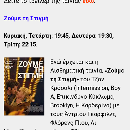
Δείτε το τρέιλερ της ταινίας
εδώ
.
Ζούμε τη Στιγμή
Κυριακή, Τετάρτη: 19:45, Δευτέρα: 19:30,
Τρίτη: 22:15
.
Ενώ έρχεται και η
Αισθηματική ταινία, «
Ζούμε
τη Στιγμή
» του Τζον
Κρόουλι (Intermission, Boy
A, Επικίνδυνο Κύκλωμα,
Brooklyn, Η Καρδερίνα) με
τους Άντριου Γκάρφιλντ,
Φλόρενς Πιου, Λι