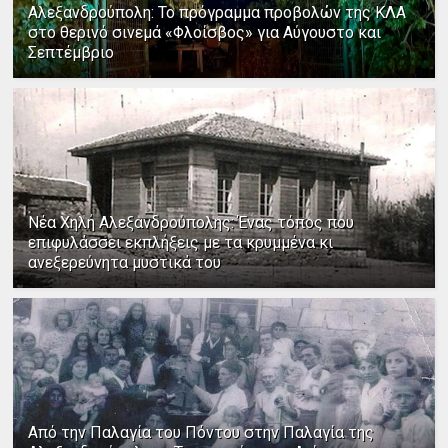
Αλεξανδρούπολη: Το πρόγραμμα προβολών της ΚΛΑ
στο θερινό σινεμά «Φλοίσβος» για Αύγουστο και
Σεπτέμβριο
Νέα Χηλή Αλεξανδρούπολης: Ένας τόπος που
επιφυλάσσει εκπλήξεις με τα κρυμμένα κι
ανεξερεύνητα μυστικά του
Από την Παλαγία του Πόντου στην Παλαγία της