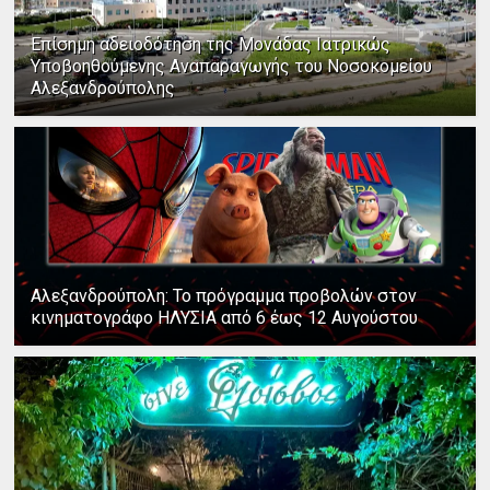
Επίσημη αδειοδότηση της Μονάδας Ιατρικώς
Υποβοηθούμενης Αναπαραγωγής του Νοσοκομείου
Αλεξανδρούπολης
Αλεξανδρούπολη: Το πρόγραμμα προβολών στον
κινηματογράφο ΗΛΥΣΙΑ από 6 έως 12 Αυγούστου