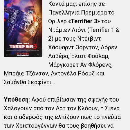
Κοντά μας, επίσης σε
Πανελλήνια Πρεμιέρα το
Θρίλερ «
Terrifier 3
» του
Ντάμιεν Λιόνι (Terrifier 1 &
2) με τους Ντέιβιντ
Χάουαρντ Θόρντον, Λόρεν
Λαβέρα, Έλιοτ Φούλαμ,
Μάργκαρετ Αν Φλόρενς,
Μπράις Τζόνσον, Αντονέλα Ρόουζ και
Σαμάνθα Σκαφίντι...
Υπόθεση:
Αφού επιβίωσαν της σφαγής του
Χαλογουίν από τον Αρτ τον Κλόουν, η Σιένα
και ο αδερφός της ελπίζουν πως το πνεύμα
των Χριστουγέννων θα τους βοηθήσει να