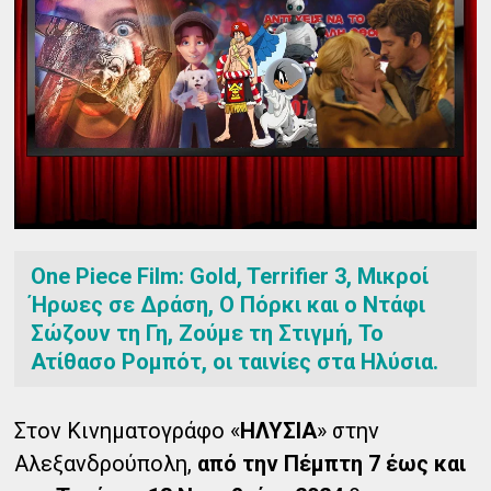
One Piece Film: Gold, Terrifier 3, Μικροί
Ήρωες σε Δράση, Ο Πόρκι και ο Ντάφι
Σώζουν τη Γη, Ζούμε τη Στιγμή, Το
Ατίθασο Ρομπότ, οι ταινίες στα Ηλύσια.
Στον Κινηματογράφο «
ΗΛΥΣΙΑ
» στην
Αλεξανδρούπολη,
από την Πέμπτη 7 έως και