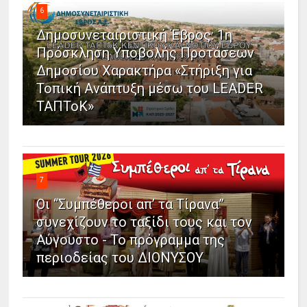
6
Δημοσυνεταιριστική Έβρος: 1η
Πρόσκληση Υποβολής Προτάσεων
Δημοσίου Χαρακτήρα «Στήριξη για
Τοπική Ανάπτυξη μέσω του LEADER
ΤΑΠΤοΚ»
7
Οι “Συμπέθεροι απ’ τα Τίρανα”
συνεχίζουν το ταξίδι τους και τον
Αύγουστο - Το πρόγραμμα της
περιοδείας του ΔΙΟΝΥΣΟΥ