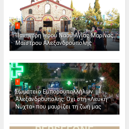
8
Πανήγυρη Ιερού Ναού Αγίας Μαρίνας
Μαΐστρου Αλεξανδρούπολης
9
Σωματείο Εμποροϋπαλλήλων
Αλεξανδρούπολης: Όχι στη «Λευκή
Νύχτα» που μαυρίζει τη ζωή μας