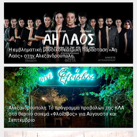
Η εμβληματική μουσικοθεατρική παράσταση «Άη
Λαός» στην Αλεξανδρούπολη
Αλεξανδρούπολη: Το πρόγραμμα προβολών της ΚΛΑ
στο θερινό σινεμά «Φλοίσβος» για Αύγουστο και
Σεπτέμβριο