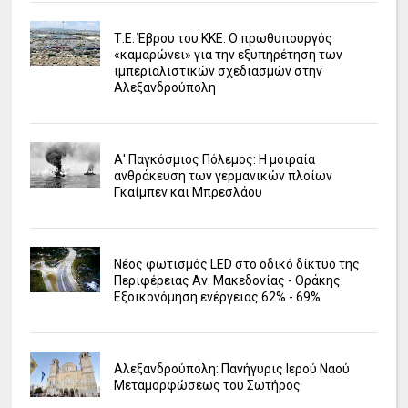
Τ.Ε. Έβρου του ΚΚΕ: Ο πρωθυπουργός
«καμαρώνει» για την εξυπηρέτηση των
ιμπεριαλιστικών σχεδιασμών στην
Αλεξανδρούπολη
Α' Παγκόσμιος Πόλεμος: Η μοιραία
ανθράκευση των γερμανικών πλοίων
Γκαίμπεν και Μπρεσλάου
Νέος φωτισμός LED στο οδικό δίκτυο της
Περιφέρειας Αν. Μακεδονίας - Θράκης.
Εξοικονόμηση ενέργειας 62% - 69%
Αλεξανδρούπολη: Πανήγυρις Ιερού Ναού
Μεταμορφώσεως του Σωτήρος