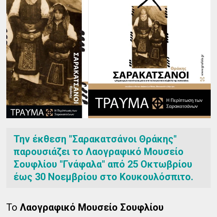
Την έκθεση "Σαρακατσάνοι Θράκης"
παρουσιάζει το Λαογραφικό Μουσείο
Σουφλίου "Γνάφαλα" από 25 Οκτωβρίου
έως 30 Νοεμβρίου στο Κουκουλόσπιτο.
Το
Λαογραφικό Μουσείο Σουφλίου