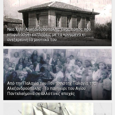
Νέα Χηλή Αλεξανδρούπολης: Ένας τόπος που
επιφυλάσσει εκπλήξεις με τα κρυμμένα κι
ανεξερεύνητα μυστικά του
Από την Παλαγία του Πόντου στην Παλαγία της
Αλεξανδρούπολης - Το πανηγύρι του Αγίου
Παντελεήμονα σε αλλοτινές εποχές