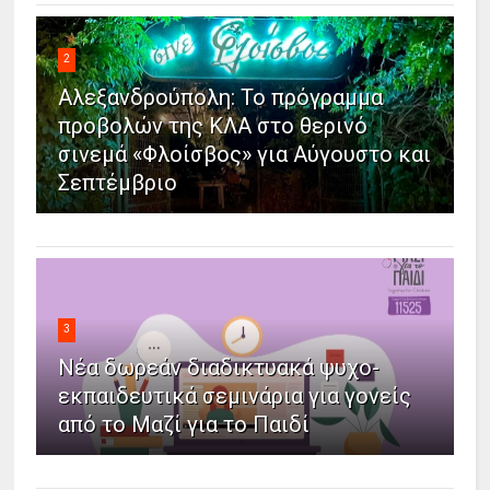
2
Αλεξανδρούπολη: Το πρόγραμμα
προβολών της ΚΛΑ στο θερινό
σινεμά «Φλοίσβος» για Αύγουστο και
Σεπτέμβριο
3
Νέα δωρεάν διαδικτυακά ψυχο-
εκπαιδευτικά σεμινάρια για γονείς
από το Μαζί για το Παιδί