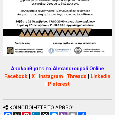
Ακολουθήστε το Alexandroupoli Online
Facebook
|
X
|
Instagram
|
Threads
|
Linkedin
|
Pinterest
ΚΟΙΝΟΠΟΙΗΣΤΕ ΤΟ ΑΡΘΡΟ:
F
X
P
L
T
M
V
P
Α