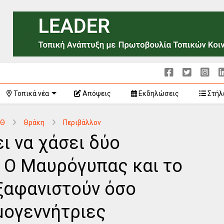
Τοπικά νέα
Απόψεις
Εκδηλώσεις
Στήλ
-Θ
Θράκη
Περιβάλλον
ι να χάσει δύο
: Ο Μαυρόγυπας και το
εξαφανιστούν όσο
μογεννήτριες