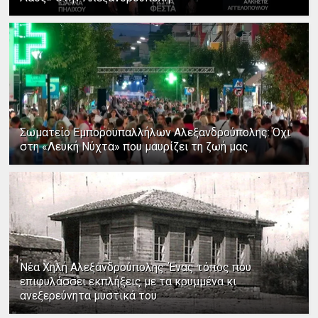
Σωματείο Εμποροϋπαλλήλων Αλεξανδρούπολης: Όχι
στη «Λευκή Νύχτα» που μαυρίζει τη ζωή μας
Νέα Χηλή Αλεξανδρούπολης: Ένας τόπος που
επιφυλάσσει εκπλήξεις με τα κρυμμένα κι
ανεξερεύνητα μυστικά του