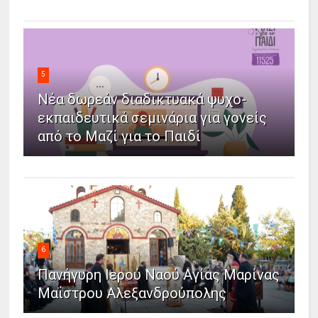
5
Νέα δωρεάν διαδικτυακά ψυχο-
εκπαιδευτικά σεμινάρια για γονείς
από το Μαζί για το Παιδί
6
Πανήγυρη Ιερού Ναού Αγίας Μαρίνας
Μαΐστρου Αλεξανδρούπολης