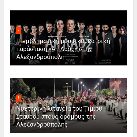
7
Η εμβληματική μουσικοθεατρική
παράσταση «Άη Λαός» στην
Αλεξανδρούπολη
8
Νυχτερινή λιτανεία του Τιμίου
Σταυρού στους δρόμους της
Αλεξανδρούπολης