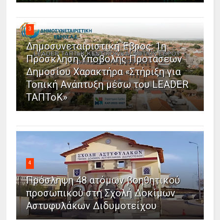
3
Δημοσυνεταιριστική Έβρος: 1η
Πρόσκληση Υποβολής Προτάσεων
Δημοσίου Χαρακτήρα «Στήριξη για
Τοπική Ανάπτυξη μέσω του LEADER
ΤΑΠΤοΚ»
4
Πρόσληψη 48 ατόμων βοηθητικού
προσωπικού στη Σχολή Δοκίμων
Αστυφυλάκων Διδυμοτείχου