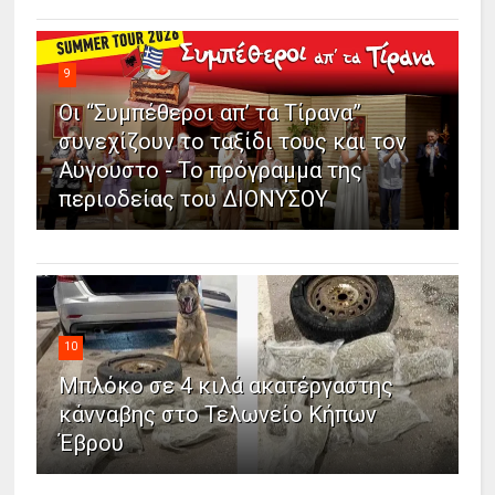
9
Οι “Συμπέθεροι απ’ τα Τίρανα”
συνεχίζουν το ταξίδι τους και τον
Αύγουστο - Το πρόγραμμα της
περιοδείας του ΔΙΟΝΥΣΟΥ
10
Μπλόκο σε 4 κιλά ακατέργαστης
κάνναβης στο Τελωνείο Κήπων
Έβρου