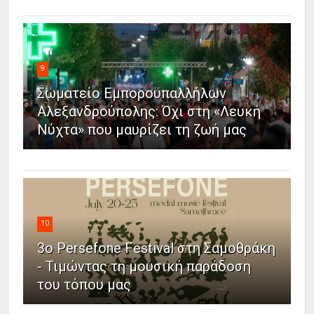
9
Σωματείο Εμποροϋπαλλήλων
Αλεξανδρούπολης: Όχι στη «Λευκή
Νύχτα» που μαυρίζει τη ζωή μας
10
3ο Persefone Festival στη Σαμοθράκη
- Τιμώντας τη μουσική παράδοση
του τόπου μας