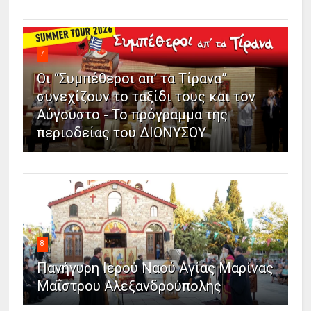
7
Οι “Συμπέθεροι απ’ τα Τίρανα”
συνεχίζουν το ταξίδι τους και τον
Αύγουστο - Το πρόγραμμα της
περιοδείας του ΔΙΟΝΥΣΟΥ
8
Πανήγυρη Ιερού Ναού Αγίας Μαρίνας
Μαΐστρου Αλεξανδρούπολης