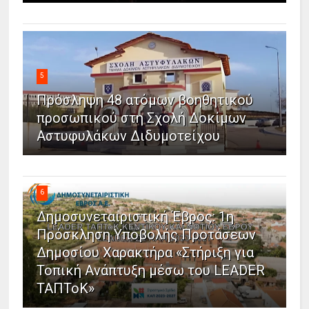
5
Πρόσληψη 48 ατόμων βοηθητικού
προσωπικού στη Σχολή Δοκίμων
Αστυφυλάκων Διδυμοτείχου
6
Δημοσυνεταιριστική Έβρος: 1η
Πρόσκληση Υποβολής Προτάσεων
Δημοσίου Χαρακτήρα «Στήριξη για
Τοπική Ανάπτυξη μέσω του LEADER
ΤΑΠΤοΚ»