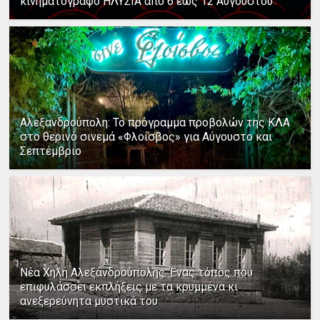
κινηματογράφο ΗΛΥΣΙΑ από 6 έως 12 Αυγούστου
Αλεξανδρούπολη: Το πρόγραμμα προβολών της ΚΛΑ
στο θερινό σινεμά «Φλοίσβος» για Αύγουστο και
Σεπτέμβριο
Νέα Χηλή Αλεξανδρούπολης: Ένας τόπος που
επιφυλάσσει εκπλήξεις με τα κρυμμένα κι
ανεξερεύνητα μυστικά του