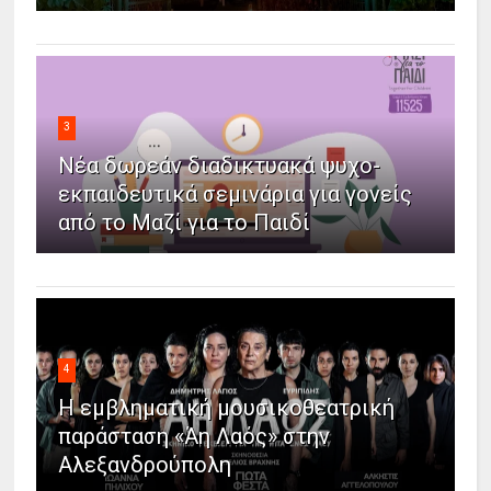
3
Νέα δωρεάν διαδικτυακά ψυχο-
εκπαιδευτικά σεμινάρια για γονείς
από το Μαζί για το Παιδί
4
Η εμβληματική μουσικοθεατρική
παράσταση «Άη Λαός» στην
Αλεξανδρούπολη