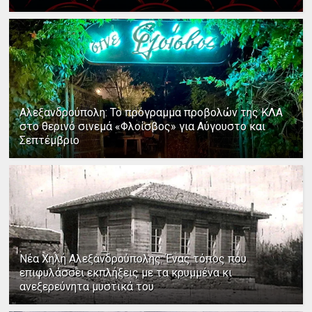
Αλεξανδρούπολη: Το πρόγραμμα προβολών της ΚΛΑ
στο θερινό σινεμά «Φλοίσβος» για Αύγουστο και
Σεπτέμβριο
Νέα Χηλή Αλεξανδρούπολης: Ένας τόπος που
επιφυλάσσει εκπλήξεις με τα κρυμμένα κι
ανεξερεύνητα μυστικά του