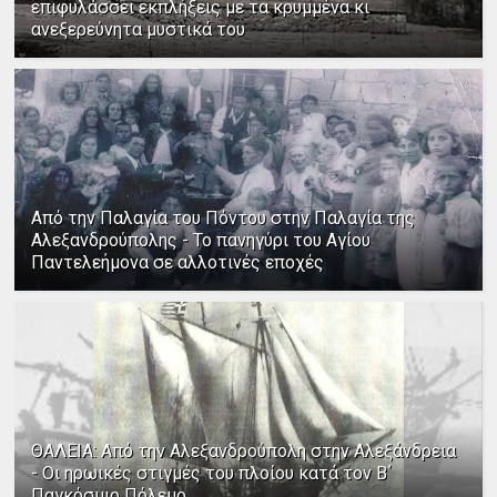
επιφυλάσσει εκπλήξεις με τα κρυμμένα κι
ανεξερεύνητα μυστικά του
Από την Παλαγία του Πόντου στην Παλαγία της
Αλεξανδρούπολης - Το πανηγύρι του Αγίου
Παντελεήμονα σε αλλοτινές εποχές
ΘΑΛΕΙΑ: Από την Αλεξανδρούπολη στην Αλεξάνδρεια
- Οι ηρωικές στιγμές του πλοίου κατά τον Β΄
Παγκόσμιο Πόλεμο