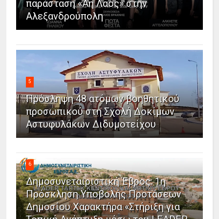
παράσταση «Άη Λαός» στην
Αλεξανδρούπολη
5
Πρόσληψη 48 ατόμων βοηθητικού
προσωπικού στη Σχολή Δοκίμων
Αστυφυλάκων Διδυμοτείχου
6
Δημοσυνεταιριστική Έβρος: 1η
Πρόσκληση Υποβολής Προτάσεων
Δημοσίου Χαρακτήρα «Στήριξη για