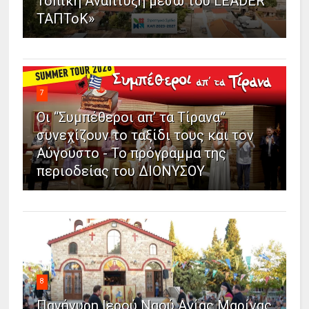
Τοπική Ανάπτυξη μέσω του LEADER
ΤΑΠΤοΚ»
7
Οι “Συμπέθεροι απ’ τα Τίρανα”
συνεχίζουν το ταξίδι τους και τον
Αύγουστο - Το πρόγραμμα της
περιοδείας του ΔΙΟΝΥΣΟΥ
8
Πανήγυρη Ιερού Ναού Αγίας Μαρίνας