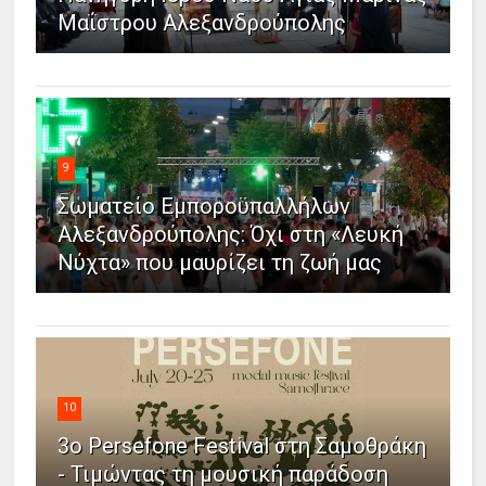
Μαΐστρου Αλεξανδρούπολης
9
Σωματείο Εμποροϋπαλλήλων
Αλεξανδρούπολης: Όχι στη «Λευκή
Νύχτα» που μαυρίζει τη ζωή μας
10
3ο Persefone Festival στη Σαμοθράκη
- Τιμώντας τη μουσική παράδοση