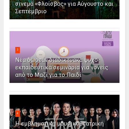
σινεμά «Φλοίσβος» για Αύγουστο και
Σεπτέμβριο
3
Νέα δωρεάν διαδικτυακά ψυχο-
εκπαιδευτικά σεμινάρια για γονείς
από το Μαζί για το Παιδί
4
Η εμβληματική μουσικοθεατρική