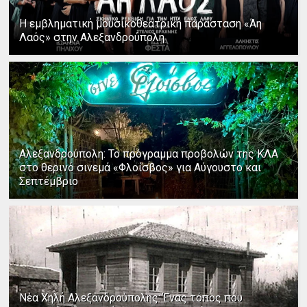
Η εμβληματική μουσικοθεατρική παράσταση «Άη
Λαός» στην Αλεξανδρούπολη
Αλεξανδρούπολη: Το πρόγραμμα προβολών της ΚΛΑ
στο θερινό σινεμά «Φλοίσβος» για Αύγουστο και
Σεπτέμβριο
Νέα Χηλή Αλεξανδρούπολης: Ένας τόπος που