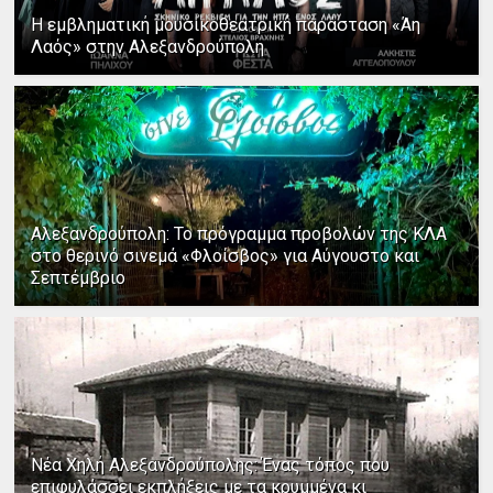
Η εμβληματική μουσικοθεατρική παράσταση «Άη
Λαός» στην Αλεξανδρούπολη
Αλεξανδρούπολη: Το πρόγραμμα προβολών της ΚΛΑ
στο θερινό σινεμά «Φλοίσβος» για Αύγουστο και
Σεπτέμβριο
Νέα Χηλή Αλεξανδρούπολης: Ένας τόπος που
επιφυλάσσει εκπλήξεις με τα κρυμμένα κι