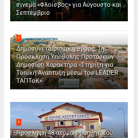
σινεμά «Φλοίσβος» για Αύγουστο και
Σεπτέμβριο
3
Δημοσυνεταιριστική Έβρος: 1η
Πρόσκληση Υποβολής Προτάσεων
Δημοσίου Χαρακτήρα «Στήριξη για
Τοπική Ανάπτυξη μέσω του LEADER
ΤΑΠΤοΚ»
4
Πρόσληψη 48 ατόμων βοηθητικού