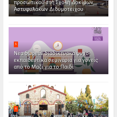
προσωπικού στη Σχολή Δοκίμων
Αστυφυλάκων Διδυμοτείχου
5
Νέα δωρεάν διαδικτυακά ψυχο-
εκπαιδευτικά σεμινάρια για γονείς
από το Μαζί για το Παιδί
6