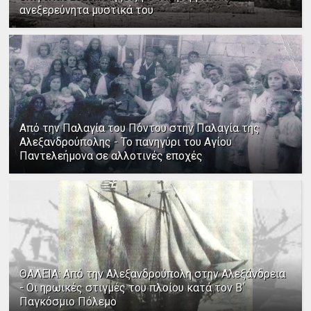
ανεξερεύνητα μυστικά του
Από την Παλαγία του Πόντου στην Παλαγία της
Αλεξανδρούπολης - Το πανηγύρι του Αγίου
Παντελεήμονα σε αλλοτινές εποχές
ΘΑΛΕΙΑ: Από την Αλεξανδρούπολη στην Αλεξάνδρεια
- Οι ηρωικές στιγμές του πλοίου κατά τον Β΄
Παγκόσμιο Πόλεμο