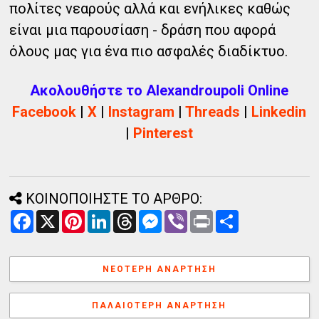
πολίτες νεαρούς αλλά και ενήλικες καθώς
είναι μια παρουσίαση - δράση που αφορά
όλους μας για ένα πιο ασφαλές διαδίκτυο.
Ακολουθήστε το Alexandroupoli Online
Facebook
|
X
|
Instagram
|
Threads
|
Linkedin
|
Pinterest
ΚΟΙΝΟΠΟΙΗΣΤΕ ΤΟ ΑΡΘΡΟ:
F
X
P
L
T
M
V
P
Α
a
i
i
h
e
i
r
ν
c
n
n
r
s
b
i
τ
e
t
k
e
s
e
n
α
b
e
e
a
e
r
t
λ
ΝΕΌΤΕΡΗ ΑΝΆΡΤΗΣΗ
o
r
d
d
n
λ
o
e
I
s
g
α
k
s
n
e
γ
ΠΑΛΑΙΌΤΕΡΗ ΑΝΆΡΤΗΣΗ
t
r
ή