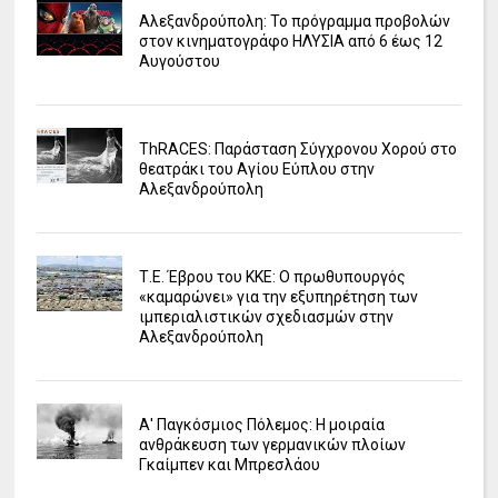
Αλεξανδρούπολη: Το πρόγραμμα προβολών
στον κινηματογράφο ΗΛΥΣΙΑ από 6 έως 12
Αυγούστου
ΤhRACES: Παράσταση Σύγχρονου Χορού στο
θεατράκι του Αγίου Εύπλου στην
Αλεξανδρούπολη
Τ.Ε. Έβρου του ΚΚΕ: Ο πρωθυπουργός
«καμαρώνει» για την εξυπηρέτηση των
ιμπεριαλιστικών σχεδιασμών στην
Αλεξανδρούπολη
Α' Παγκόσμιος Πόλεμος: Η μοιραία
ανθράκευση των γερμανικών πλοίων
Γκαίμπεν και Μπρεσλάου