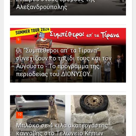
Αλεξανδρούπολης
9
Οι “Συμπέθεροι απ’ τα Τίρανα”
συνεχίζουν το ταξίδι τους και τον
Αύγουστο - Το πρόγραμμα της
περιοδείας του ΔΙΟΝΥΣΟΥ
10
Μπλόκο σε 4 κιλά ακατέργαστης
κάνναβης στο Τελωνείο Κήπων