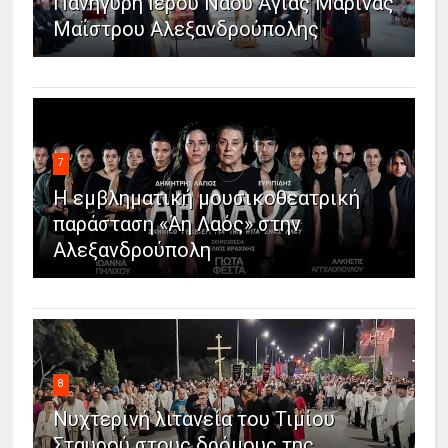
Πανήγυρη Ιερού Ναού Αγίας Μαρίνας
Μαΐστρου Αλεξανδρούπολης
7
Η εμβληματική μουσικοθεατρική
παράσταση «Άη Λαός» στην
Αλεξανδρούπολη
8
Νυχτερινή λιτανεία του Τιμίου
Σταυρού στους δρόμους της