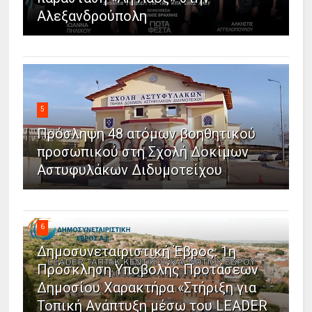
Αλεξανδρούπολη
5
Πρόσληψη 48 ατόμων βοηθητικού
προσωπικού στη Σχολή Δοκίμων
Αστυφυλάκων Διδυμοτείχου
6
Δημοσυνεταιριστική Έβρος: 1η
Πρόσκληση Υποβολής Προτάσεων
Δημοσίου Χαρακτήρα «Στήριξη για
Τοπική Ανάπτυξη μέσω του LEADER