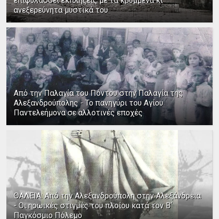
επιφυλάσσει εκπλήξεις με τα κρυμμένα κι
ανεξερεύνητα μυστικά του
Από την Παλαγία του Πόντου στην Παλαγία της
Αλεξανδρούπολης - Το πανηγύρι του Αγίου
Παντελεήμονα σε αλλοτινές εποχές
ΘΑΛΕΙΑ: Από την Αλεξανδρούπολη στην Αλεξάνδρεια
- Οι ηρωικές στιγμές του πλοίου κατά τον Β΄
Παγκόσμιο Πόλεμο