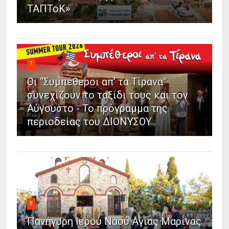
ΤΑΠΤοΚ»
7
Οι “Συμπέθεροι απ’ τα Τίρανα”
συνεχίζουν το ταξίδι τους και τον
Αύγουστο - Το πρόγραμμα της
περιοδείας του ΔΙΟΝΥΣΟΥ
8
Πανήγυρη Ιερού Ναού Αγίας Μαρίνας