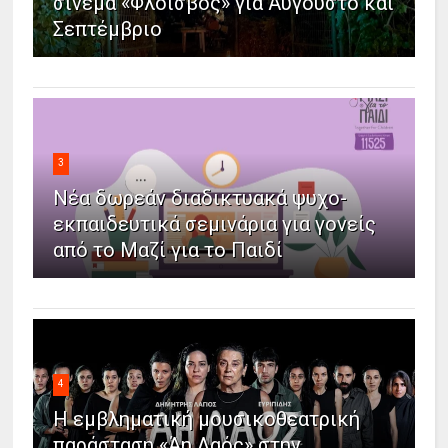
σινεμά «Φλοίσβος» για Αύγουστο και
Σεπτέμβριο
3
Νέα δωρεάν διαδικτυακά ψυχο-
εκπαιδευτικά σεμινάρια για γονείς
από το Μαζί για το Παιδί
4
Η εμβληματική μουσικοθεατρική
παράσταση «Άη Λαός» στην