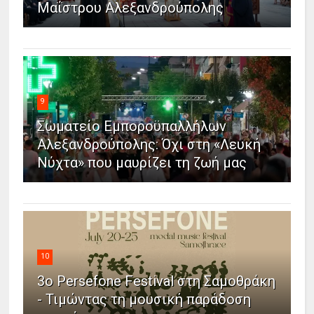
Μαΐστρου Αλεξανδρούπολης
9
Σωματείο Εμποροϋπαλλήλων
Αλεξανδρούπολης: Όχι στη «Λευκή
Νύχτα» που μαυρίζει τη ζωή μας
10
3ο Persefone Festival στη Σαμοθράκη
- Τιμώντας τη μουσική παράδοση