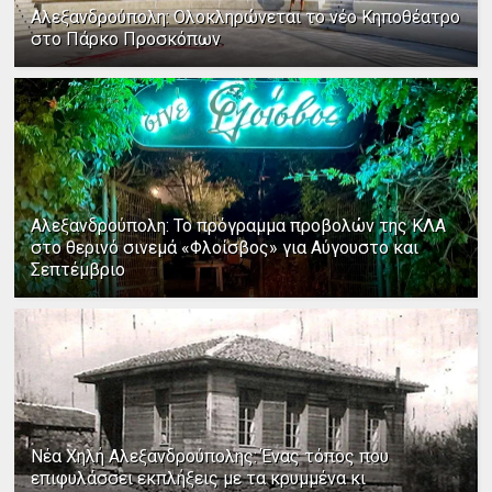
Αλεξανδρούπολη: Ολοκληρώνεται το νέο Κηποθέατρο
στο Πάρκο Προσκόπων
Αλεξανδρούπολη: Το πρόγραμμα προβολών της ΚΛΑ
στο θερινό σινεμά «Φλοίσβος» για Αύγουστο και
Σεπτέμβριο
Νέα Χηλή Αλεξανδρούπολης: Ένας τόπος που
επιφυλάσσει εκπλήξεις με τα κρυμμένα κι