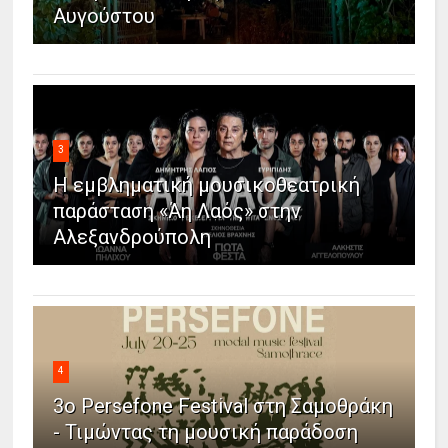
Αυγούστου
3
Η εμβληματική μουσικοθεατρική
παράσταση «Άη Λαός» στην
Αλεξανδρούπολη
4
3ο Persefone Festival στη Σαμοθράκη
- Τιμώντας τη μουσική παράδοση