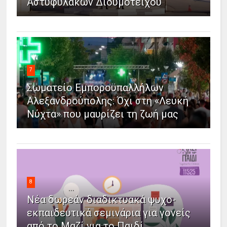
Αστυφυλάκων Διδυμοτείχου
7
Σωματείο Εμποροϋπαλλήλων
Αλεξανδρούπολης: Όχι στη «Λευκή
Νύχτα» που μαυρίζει τη ζωή μας
8
Νέα δωρεάν διαδικτυακά ψυχο-
εκπαιδευτικά σεμινάρια για γονείς
από το Μαζί για το Παιδί