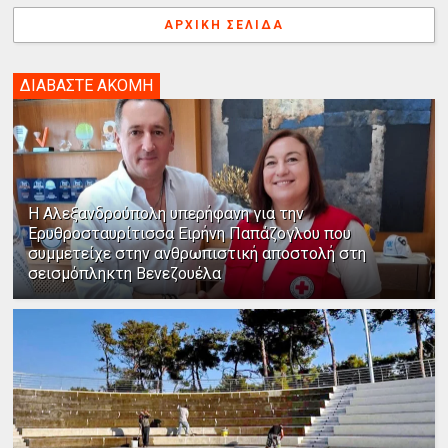
ΑΡΧΙΚΉ ΣΕΛΊΔΑ
ΔΙΑΒΑΣΤΕ ΑΚΟΜΗ
Η Αλεξανδρούπολη υπερήφανη για την
Ερυθροσταυρίτισσα Ειρήνη Παπάζογλου που
συμμετείχε στην ανθρωπιστική αποστολή στη
σεισμόπληκτη Βενεζουέλα