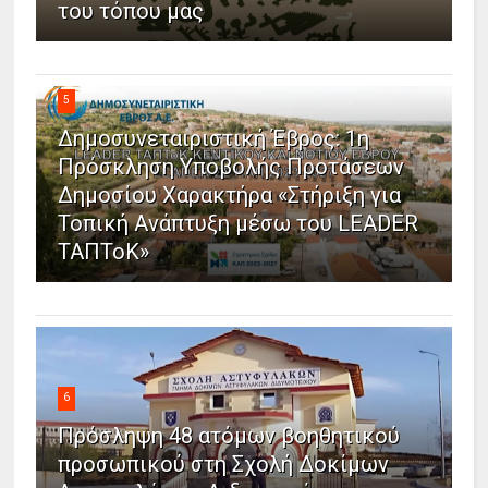
του τόπου μας
5
Δημοσυνεταιριστική Έβρος: 1η
Πρόσκληση Υποβολής Προτάσεων
Δημοσίου Χαρακτήρα «Στήριξη για
Τοπική Ανάπτυξη μέσω του LEADER
ΤΑΠΤοΚ»
6
Πρόσληψη 48 ατόμων βοηθητικού
προσωπικού στη Σχολή Δοκίμων