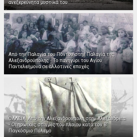
ανεξερεύνητα μυστικά του
Από την Παλαγία του Πόντου στην Παλαγία της
Αλεξανδρούπολης - Το πανηγύρι του Αγίου
Παντελεήμονα σε αλλοτινές εποχές
ΘΑΛΕΙΑ: Από την Αλεξανδρούπολη στην Αλεξάνδρεια
- Οι ηρωικές στιγμές του πλοίου κατά τον Β΄
Παγκόσμιο Πόλεμο