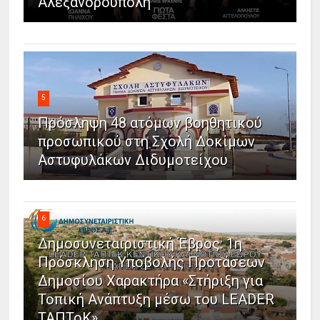
Αλεξανδρούπολη
5
Πρόσληψη 48 ατόμων βοηθητικού
προσωπικού στη Σχολή Δοκίμων
Αστυφυλάκων Διδυμοτείχου
6
Δημοσυνεταιριστική Έβρος: 1η
Πρόσκληση Υποβολής Προτάσεων
Δημοσίου Χαρακτήρα «Στήριξη για
Τοπική Ανάπτυξη μέσω του LEADER
ΤΑΠΤοΚ»