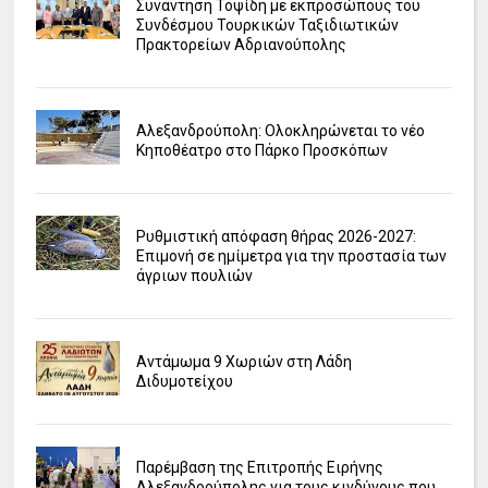
Συνάντηση Τοψίδη με εκπροσώπους του
Συνδέσμου Τουρκικών Ταξιδιωτικών
Πρακτορείων Αδριανούπολης
Αλεξανδρούπολη: Ολοκληρώνεται το νέο
Κηποθέατρο στο Πάρκο Προσκόπων
Ρυθμιστική απόφαση θήρας 2026-2027:
Επιμονή σε ημίμετρα για την προστασία των
άγριων πουλιών
Αντάμωμα 9 Χωριών στη Λάδη
Διδυμοτείχου
Παρέμβαση της Επιτροπής Ειρήνης
Αλεξανδρούπολης για τους κινδύνους που