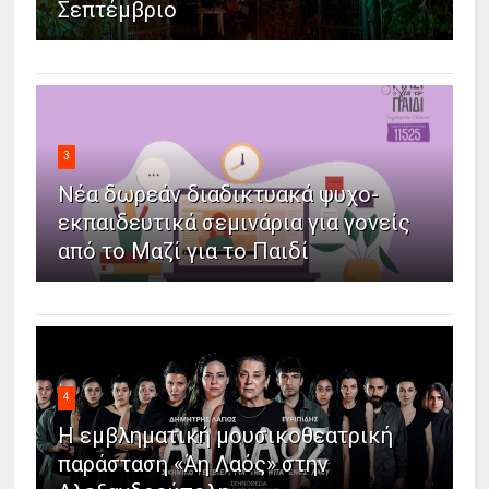
Σεπτέμβριο
3
Νέα δωρεάν διαδικτυακά ψυχο-
εκπαιδευτικά σεμινάρια για γονείς
από το Μαζί για το Παιδί
4
Η εμβληματική μουσικοθεατρική
παράσταση «Άη Λαός» στην