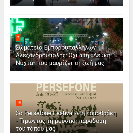
9
Σωματείο Εμποροϋπαλλήλων
Αλεξανδρούπολης: Όχι στη «Λευκή
Νύχτα» που μαυρίζει τη ζωή μας
10
3ο Persefone Festival στη Σαμοθράκη
- Τιμώντας τη μουσική παράδοση
του τόπου μας