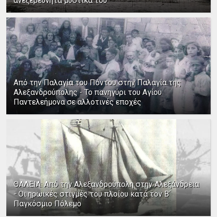
ανεξερεύνητα μυστικά του
Από την Παλαγία του Πόντου στην Παλαγία της
Αλεξανδρούπολης - Το πανηγύρι του Αγίου
Παντελεήμονα σε αλλοτινές εποχές
ΘΑΛΕΙΑ: Από την Αλεξανδρούπολη στην Αλεξάνδρεια
- Οι ηρωικές στιγμές του πλοίου κατά τον Β΄
Παγκόσμιο Πόλεμο