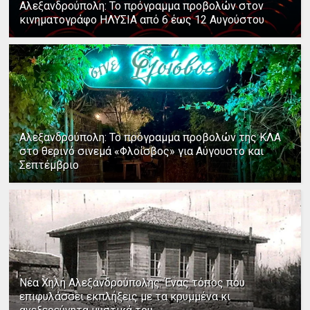
Αλεξανδρούπολη: Το πρόγραμμα προβολών στον
κινηματογράφο ΗΛΥΣΙΑ από 6 έως 12 Αυγούστου
Αλεξανδρούπολη: Το πρόγραμμα προβολών της ΚΛΑ
στο θερινό σινεμά «Φλοίσβος» για Αύγουστο και
Σεπτέμβριο
Νέα Χηλή Αλεξανδρούπολης: Ένας τόπος που
επιφυλάσσει εκπλήξεις με τα κρυμμένα κι