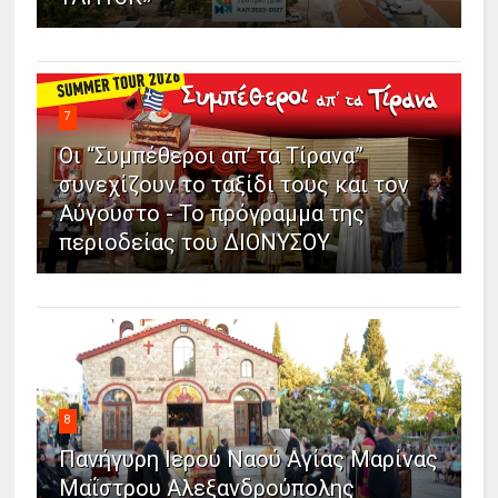
7
Οι “Συμπέθεροι απ’ τα Τίρανα”
συνεχίζουν το ταξίδι τους και τον
Αύγουστο - Το πρόγραμμα της
περιοδείας του ΔΙΟΝΥΣΟΥ
8
Πανήγυρη Ιερού Ναού Αγίας Μαρίνας
Μαΐστρου Αλεξανδρούπολης