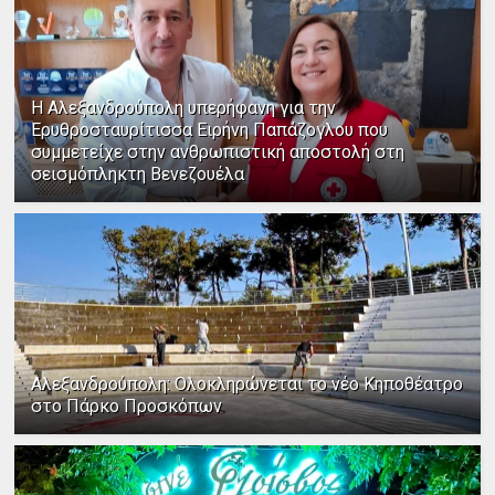
Η Αλεξανδρούπολη υπερήφανη για την
Ερυθροσταυρίτισσα Ειρήνη Παπάζογλου που
συμμετείχε στην ανθρωπιστική αποστολή στη
σεισμόπληκτη Βενεζουέλα
Αλεξανδρούπολη: Ολοκληρώνεται το νέο Κηποθέατρο
στο Πάρκο Προσκόπων