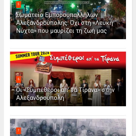
5
Σωματείο Εμποροϋπαλλήλων
Αλεξανδρούπολης: Όχι στη «Λευκή
Νύχτα» που μαυρίζει τη ζωή μας
6
Οι «Συμπέθεροι απ’ τα Τίρανα» στην
Αλεξανδρούπολη
7