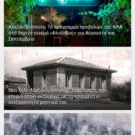
Αλεξανδρούπολη: Το πρόγραμμα προβολών της ΚΛΑ
στο θερινό σινεμά «Φλοίσβος» για Αύγουστο και
Σεπτέμβριο
Νέα Χηλή Αλεξανδρούπολης: Ένας τόπος που
επιφυλάσσει εκπλήξεις με τα κρυμμένα κι
ανεξερεύνητα μυστικά του