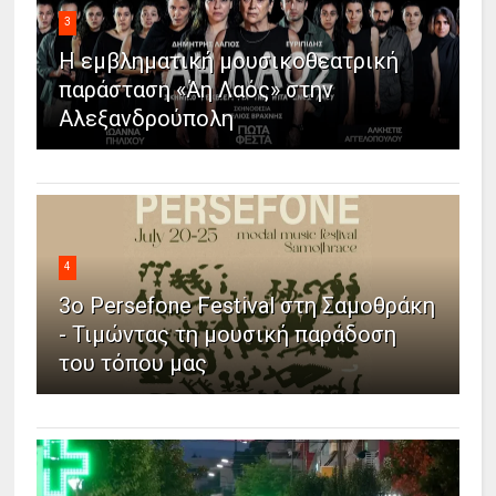
3
Η εμβληματική μουσικοθεατρική
παράσταση «Άη Λαός» στην
Αλεξανδρούπολη
4
3ο Persefone Festival στη Σαμοθράκη
- Τιμώντας τη μουσική παράδοση
του τόπου μας