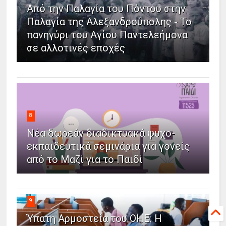
Από την Παλαγία του Πόντου στην
Παλαγία της Αλεξανδρούπολης - Το
πανηγύρι του Αγίου Παντελεήμονα
σε αλλοτινές εποχές
8
Νέα δωρεάν διαδικτυακά ψυχο-
εκπαιδευτικά σεμινάρια για γονείς
από το Μαζί για το Παιδί
9
Ύπατη Αρμοστεία του ΟΗΕ: Η