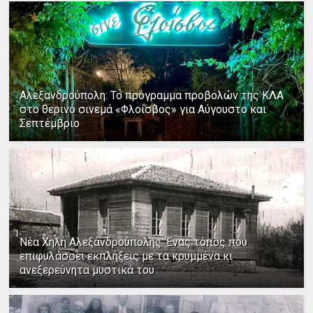
Αλεξανδρούπολη: Το πρόγραμμα προβολών της ΚΛΑ
στο θερινό σινεμά «Φλοίσβος» για Αύγουστο και
Σεπτέμβριο
Νέα Χηλή Αλεξανδρούπολης: Ένας τόπος που
επιφυλάσσει εκπλήξεις με τα κρυμμένα κι
ανεξερεύνητα μυστικά του