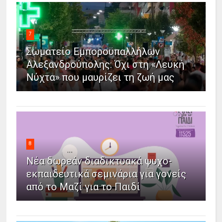
7
Σωματείο Εμποροϋπαλλήλων
Αλεξανδρούπολης: Όχι στη «Λευκή
Νύχτα» που μαυρίζει τη ζωή μας
8
Νέα δωρεάν διαδικτυακά ψυχο-
εκπαιδευτικά σεμινάρια για γονείς
από το Μαζί για το Παιδί