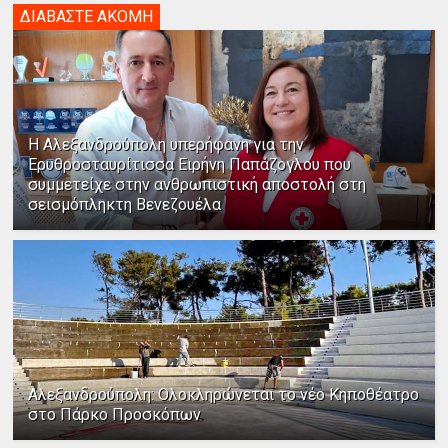
ΔΙΑΒΑΣΤΕ ΑΚΟΜΗ
Η Αλεξανδρούπολη υπερήφανη για την
Ερυθροσταυρίτισσα Ειρήνη Παπάζογλου που
συμμετείχε στην ανθρωπιστική αποστολή στη
σεισμόπληκτη Βενεζουέλα
Αλεξανδρούπολη: Ολοκληρώνεται το νέο Κηποθέατρο
στο Πάρκο Προσκόπων