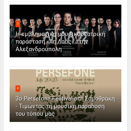
3
Η εμβληματική μουσικοθεατρική
παράσταση «Άη Λαός» στην
Αλεξανδρούπολη
4
3ο Persefone Festival στη Σαμοθράκη
- Τιμώντας τη μουσική παράδοση
του τόπου μας