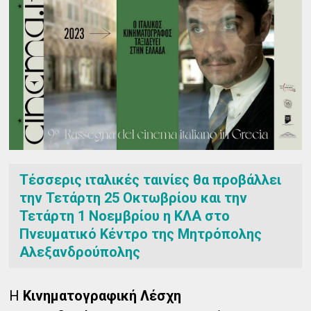
Τέσσερις ιταλικές ταινίες θα προβάλλει
την Τετάρτη 25 Οκτωβρίου και την
Τετάρτη 1 Νοεμβρίου η ΚΛΑ στο
Πνευματικό Κέντρο της Μητρόπολης
Αλεξανδρούπολης
Η
Κινηματογραφική Λέσχη