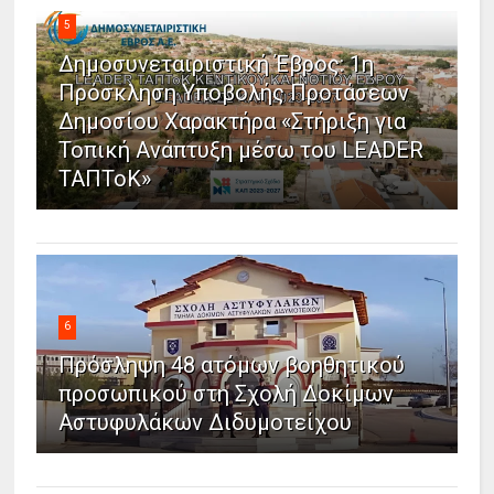
5
Δημοσυνεταιριστική Έβρος: 1η
Πρόσκληση Υποβολής Προτάσεων
Δημοσίου Χαρακτήρα «Στήριξη για
Τοπική Ανάπτυξη μέσω του LEADER
ΤΑΠΤοΚ»
6
Πρόσληψη 48 ατόμων βοηθητικού
προσωπικού στη Σχολή Δοκίμων
Αστυφυλάκων Διδυμοτείχου