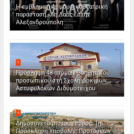
Η εμβληματική μουσικοθεατρική
παράσταση «Άη Λαός» στην
Αλεξανδρούπολη
5
Πρόσληψη 48 ατόμων βοηθητικού
προσωπικού στη Σχολή Δοκίμων
Αστυφυλάκων Διδυμοτείχου
6
Δημοσυνεταιριστική Έβρος: 1η
Πρόσκληση Υποβολής Προτάσεων