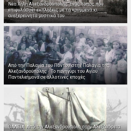
Νέα Χηλή Αλεξανδρούπολης: Ένας τόπος που
επιφυλάσσει εκπλήξεις με τα κρυμμένα κι
ανεξερεύνητα μυστικά του
Από την Παλαγία του Πόντου στην Παλαγία της
Αλεξανδρούπολης - Το πανηγύρι του Αγίου
Παντελεήμονα σε αλλοτινές εποχές
ΘΑΛΕΙΑ: Από την Αλεξανδρούπολη στην Αλεξάνδρεια