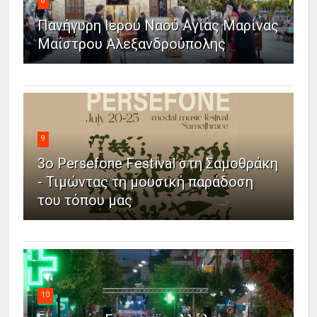
8
Πανήγυρη Ιερού Ναού Αγίας Μαρίνας
Μαΐστρου Αλεξανδρούπολης
9
3ο Persefone Festival στη Σαμοθράκη
- Τιμώντας τη μουσική παράδοση
του τόπου μας
10