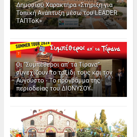
Δημοσίου Χαρακτήρα «Στήριξη για
Τοπική Ανάπτυξη μέσω του LEADER
ΤΑΠΤοΚ»
7
Οι “Συμπέθεροι απ’ τα Τίρανα”
συνεχίζουν το ταξίδι τους και τον
Αύγουστο - Το πρόγραμμα της
περιοδείας του ΔΙΟΝΥΣΟΥ