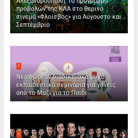
Αλεξανδρούπολη: Το πρόγραμμα
προβολών της ΚΛΑ στο θερινό
σινεμά «Φλοίσβος» για Αύγουστο και
Σεπτέμβριο
3
Νέα δωρεάν διαδικτυακά ψυχο-
εκπαιδευτικά σεμινάρια για γονείς
από το Μαζί για το Παιδί
4