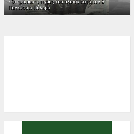
- Οι ηρωικές στιγμές του πλοίου κατά τον Β΄
Παγκόσμιο Πόλεμο