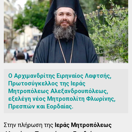
Ο Αρχιμανδρίτης Ειρηναίος Λαφτσής,
Πρωτοσύγκελλος της Ιεράς
Μητροπόλεως Αλεξανδρουπόλεως,
εξελέγη νέος Μητροπολίτη Φλωρίνης,
Πρεσπών και Εορδαίας.
Στην πλήρωση της
Ιεράς Μητροπόλεως