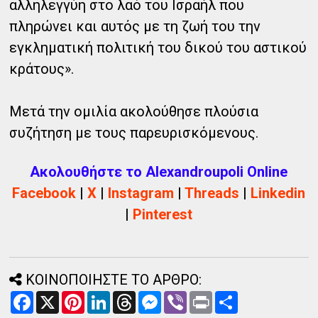
αλληλεγγύη στο λαό του Ισραήλ που
πληρώνει και αυτός με τη ζωή του την
εγκληματική πολιτική του δικού του αστικού
κράτους».
Μετά την ομιλία ακολούθησε πλούσια
συζήτηση με τους παρευρισκόμενους.
Ακολουθήστε το Alexandroupoli Online
Facebook
|
X
|
Instagram
|
Threads
|
Linkedin
|
Pinterest
ΚΟΙΝΟΠΟΙΗΣΤΕ ΤΟ ΑΡΘΡΟ:
F
X
P
L
T
M
V
P
Α
a
i
i
h
e
i
r
ν