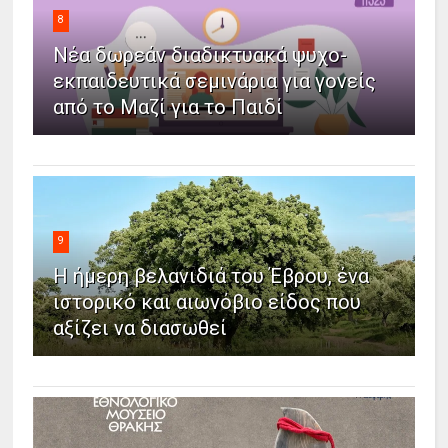
8
Νέα δωρεάν διαδικτυακά ψυχο-
εκπαιδευτικά σεμινάρια για γονείς
από το Μαζί για το Παιδί
9
Η ήμερη βελανιδιά του Έβρου, ένα
ιστορικό και αιωνόβιο είδος που
αξίζει να διασωθεί