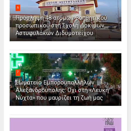
6
Πρόσληψη 48 ατόμων βοηθητικού
προσωπικού στη Σχολή Δοκίμων
Αστυφυλάκων Διδυμοτείχου
7
Σωματείο Εμποροϋπαλλήλων
Αλεξανδρούπολης: Όχι στη «Λευκή
Νύχτα» που μαυρίζει τη ζωή μας