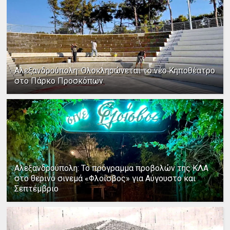
Αλεξανδρούπολη: Ολοκληρώνεται το νέο Κηποθέατρο
στο Πάρκο Προσκόπων
Αλεξανδρούπολη: Το πρόγραμμα προβολών της ΚΛΑ
στο θερινό σινεμά «Φλοίσβος» για Αύγουστο και
Σεπτέμβριο