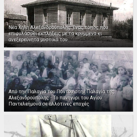
Νέα Χηλή Αλεξανδρούπολης: Ένας τόπος που
επιφυλάσσει εκπλήξεις με τα κρυμμένα κι
ανεξερεύνητα μυστικά του
Από την Παλαγία του Πόντου στην Παλαγία της
Αλεξανδρούπολης - Το πανηγύρι του Αγίου
Παντελεήμονα σε αλλοτινές εποχές