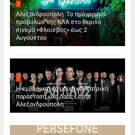
2
Αλεξανδρούπολη: Το πρόγραμμα
προβολών της ΚΛΑ στο θερινό
σινεμά «Φλοίσβος» έως 2
Αυγούστου
3
Η εμβληματική μουσικοθεατρική
παράσταση «Άη Λαός» στην
Αλεξανδρούπολη