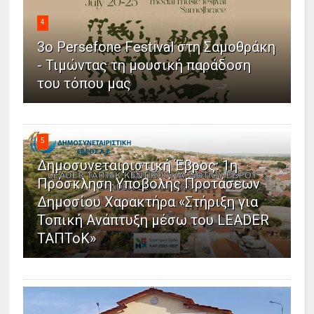
4
3ο Persefone Festival στη Σαμοθράκη
- Τιμώντας τη μουσική παράδοση
του τόπου μας
5
Δημοσυνεταιριστική Έβρος: 1η
Πρόσκληση Υποβολής Προτάσεων
Δημοσίου Χαρακτήρα «Στήριξη για
Τοπική Ανάπτυξη μέσω του LEADER
ΤΑΠΤοΚ»