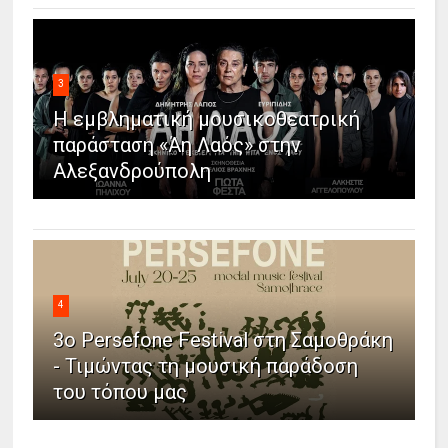
3
Η εμβληματική μουσικοθεατρική
παράσταση «Άη Λαός» στην
Αλεξανδρούπολη
4
3ο Persefone Festival στη Σαμοθράκη
- Τιμώντας τη μουσική παράδοση
του τόπου μας