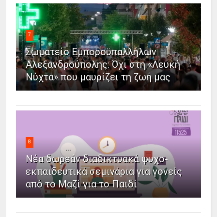
7
Σωματείο Εμποροϋπαλλήλων
Αλεξανδρούπολης: Όχι στη «Λευκή
Νύχτα» που μαυρίζει τη ζωή μας
8
Νέα δωρεάν διαδικτυακά ψυχο-
εκπαιδευτικά σεμινάρια για γονείς
από το Μαζί για το Παιδί