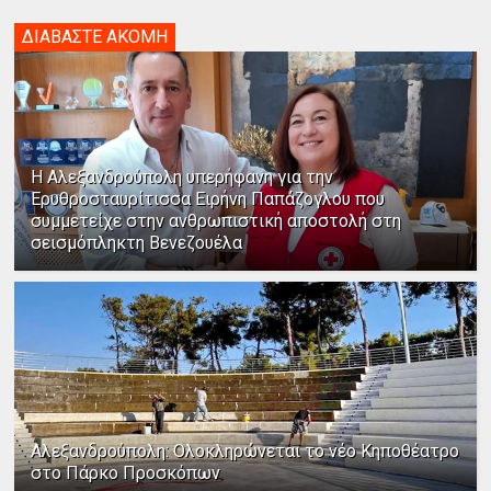
ΔΙΑΒΑΣΤΕ ΑΚΟΜΗ
Η Αλεξανδρούπολη υπερήφανη για την
Ερυθροσταυρίτισσα Ειρήνη Παπάζογλου που
συμμετείχε στην ανθρωπιστική αποστολή στη
σεισμόπληκτη Βενεζουέλα
Αλεξανδρούπολη: Ολοκληρώνεται το νέο Κηποθέατρο
στο Πάρκο Προσκόπων