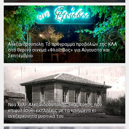
Αλεξανδρούπολη: Το πρόγραμμα προβολών της ΚΛΑ
στο θερινό σινεμά «Φλοίσβος» για Αύγουστο και
Σεπτέμβριο
Νέα Χηλή Αλεξανδρούπολης: Ένας τόπος που
επιφυλάσσει εκπλήξεις με τα κρυμμένα κι
ανεξερεύνητα μυστικά του