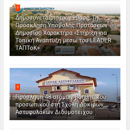
5
Δημοσυνεταιριστική Έβρος: 1η
Πρόσκληση Υποβολής Προτάσεων
Δημοσίου Χαρακτήρα «Στήριξη για
Τοπική Ανάπτυξη μέσω του LEADER
ΤΑΠΤοΚ»
6
Πρόσληψη 48 ατόμων βοηθητικού
προσωπικού στη Σχολή Δοκίμων
Αστυφυλάκων Διδυμοτείχου